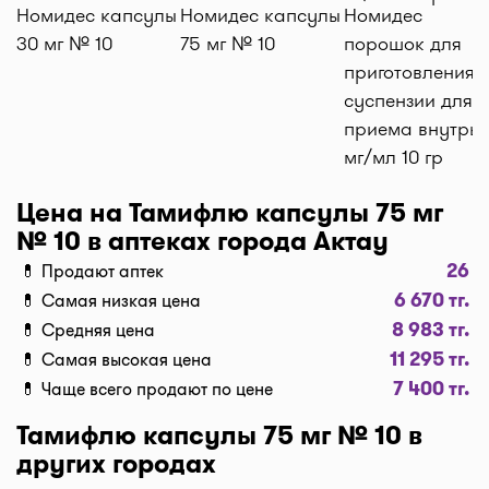
Номидес капсулы
Номидес капсулы
Номидес
домой или на работу по оптимальной цене.
30 мг № 10
75 мг № 10
порошок для
Средняя цена доставки лекарств на данный
приготовления
момент от 1500 тг. до 2500 тг. (стоимость зависит
суспензии для
от времени суток и расстояния между аптекой и
приема внутрь 
адресом доставки).
мг/мл 10 гр
Бронирование и самовывоз
Наш сервис позволяет оплатить бронь лекарств и
Цена на Тамифлю капсулы 75 мг
забрать самому в удобное время! При
№ 10 в аптеках города Актау
оформлении заказа, нажмите "Забрать в аптеке",
26
💊 Продают аптек
мы забронируем ваш заказ и отправим код для
6 670 тг.
💊 Самая низкая цена
получения. Важно: забрать препараты в аптеке
8 983 тг.
💊 Средняя цена
можно только после подверждения наличия от
11 295 тг.
аптеки.
💊 Самая высокая цена
7 400 тг.
Актуальность цен
💊 Чаще всего продают по цене
Данные на сайте обновляются постоянно. На
Тамифлю капсулы 75 мг № 10 в
карточке аптеки мы выводим, когда была
других городах
обновлена цена - 2ч назад, вчера, 10 мин. назад,