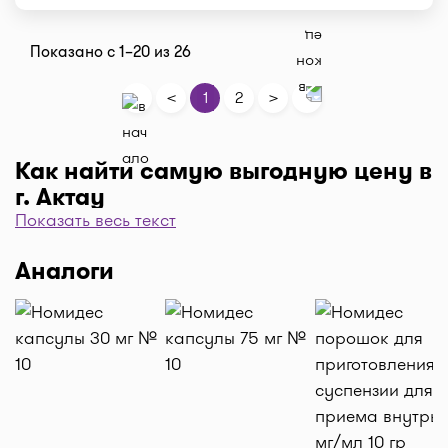
Показано с 1–20 из 26
<
>
1
2
Как найти самую выгодную цену в
г. Актау
Показать весь текст
Чтобы отфильтровать аптеки по цене, нажмите
"Фильтр", далее "По цене, от 1..." и кнопку
Аналоги
"Выбрать". Самая низкая цена в аптеке перед
вами. Экономьте с помощью сервиса I-teka!
Доставка
Нужна быстрая доставка лекарств в г. Актау?
Добавляйте нужные препараты по кнопке
"Купить", оформляйте заявку в корзине "Выбрать
аптеку" и наши курьеры доставят препараты