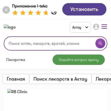
account_circle
Актау
search
Лекарства
Задайте вопрос врачу
Главная
Поиск лекарств в Актау
Лекар