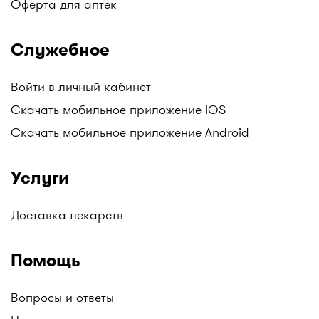
Оферта для аптек
Витамин D
: Способствует нормальному развитию
костей малыша.
Служебное
Витамины группы В
: Поддерживают нервную
систему и энергетический обмен.
Когда следует использовать
Войти в личный кабинет
витамины для беременных:
Скачать мобильное приложение IOS
С момента планирования беременности.
Скачать мобильное приложение Android
На протяжении всего периода беременности.
При грудном вскармливании для поддержания
Услуги
здоровья и развития младенца.
Витамины следует использовать в соответствии с
рекомендациями врача или фармацевта.
Доставка лекарств
Помощь
Вопросы и ответы