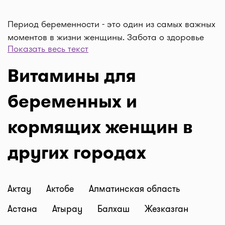
Период беременности - это один из самых важных
моментов в жизни женщины. Забота о здоровье
Показать весь текст
будущего малыша начинается с момента зачатия,
и одним из ключевых компонентов этой заботы
Витамины для
являются витамины для беременных. В i-teka мы
предоставляем качественные витаминные
беременных и
комплексы, специально разработанные для
беременных женщин.
кормящих женщин в
Зачем нужны витамины для
беременных:
других городах
Здоровье малыша: Витамины и минералы
помогают поддерживать нормальное
Актау
развитие ребенка, включая формирование
Актобе
Алматинская область
органов и систем.
Астана
Атырау
Балхаш
Жезказган
Поддержание материнского здоровья: