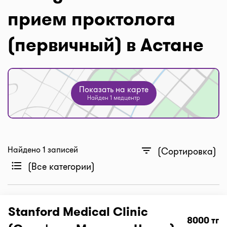
прием проктолога
(первичный) в Астане
Показать на карте
Найден 1 медцентр
Найдено 1 записей
filter_list
(Сортировка)
format_list_bulleted
(Все категории)
Stanford Medical Clinic
8000 тг