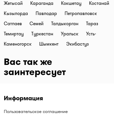
Жетысай
Караганда
Кокшетау
Костанай
Кызылорда
Павлодар
Петропавловск
Сатпаев
Семей
Талдыкорган
Тараз
Темиртау
Туркестан
Уральск
Усть-
Каменогорск
Шымкент
Экибастуз
Вас так же
заинтересует
Информация
Пользовательское соглашение