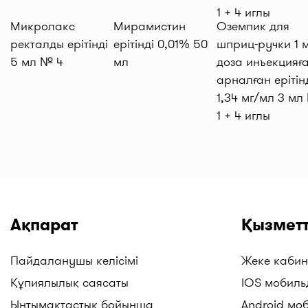
Микролакс
Мирамистин
Оземпик для
ректалды ерітінді
ерітінді 0,01% 50
шприц-ручки 1 м
5 мл № 4
мл
доза инъекцияғ
арналған ерітін
1,34 мг/мл 3 мл
1 + 4 иглы
Ақпарат
Қызметт
Пайдаланушы келісімі
Жеке кабин
Құпиялылық саясаты
IOS мобиль
Ынтымақтастық бойынша
Android мо