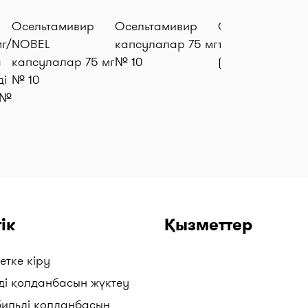
Осельтамивир
Осельтамивир
Отипакс
г/
NOBEL
капсулалар 75 мг
тамшылар 15 м
а
капсулалар 75 мг
№ 10
(16 гр)
ді
№ 10
 №
ік
Қызметтер
етке кіру
ді қолданбасын жүктеу
бильді қолданбасын