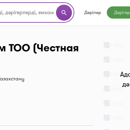
Дәрілер
Дәріге
search
м ТОО (Честная
Ад
 Казахстану
дә