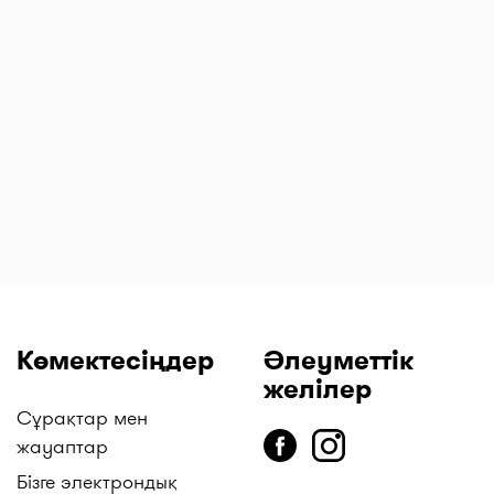
Релиф Ультра
Сенаде
Синекорт
л
суппозиторийлер
таблеткалар 13,5
ингаляцияға
№ 12
мг № 20
арналған
аэрозоль 160
мкг/4,5 мкг 120
доза
Көмектесіңдер
Әлеуметтік
желілер
Сұрақтар мен
жауаптар
Бізге электрондық