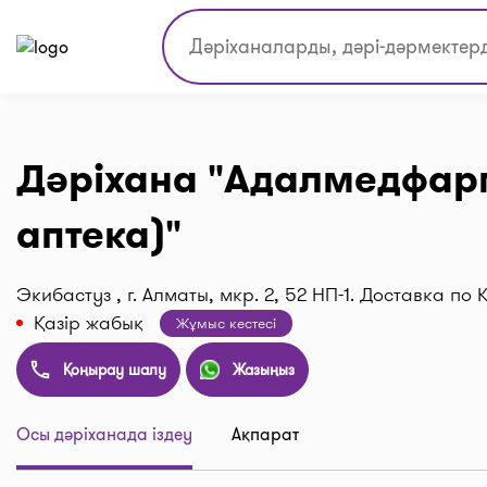
Дәріхана "Адалмедфар
аптека)"
Экибастуз , г. Алматы, мкр. 2, 52 НП-1. Доставка по
Қазір жабық
Жұмыс кестесі
Қоңырау шалу
Жазыңыз
Осы дәріханада іздеу
Ақпарат