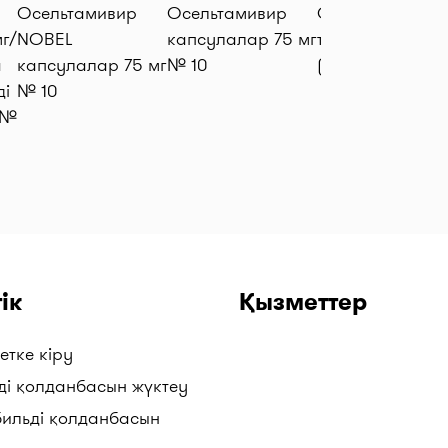
Осельтамивир
Осельтамивир
Отипакс
г/
NOBEL
капсулалар 75 мг
тамшылар 15 м
а
капсулалар 75 мг
№ 10
(16 гр)
ді
№ 10
 №
ік
Қызметтер
етке кіру
ді қолданбасын жүктеу
бильді қолданбасын