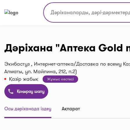
Дәріхана "Аптека Gold 
Экибастуз , Интернет-аптека/Доставка по всему Каз
Алматы, ул. Майлина, 212, п.2)
Қазір жабық
Жұмыс кестесі
Қоңырау шалу
Осы дәріханада іздеу
Ақпарат