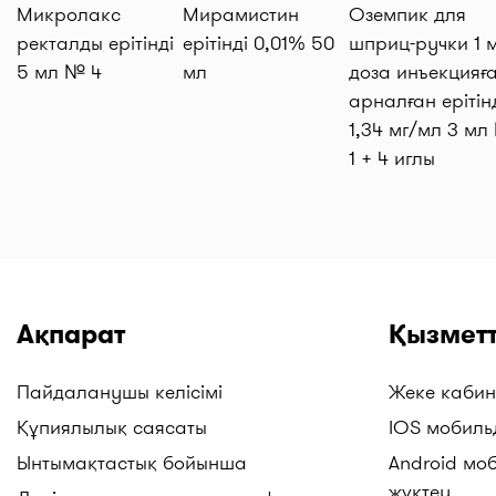
Микролакс
Мирамистин
Оземпик для
ректалды ерітінді
ерітінді 0,01% 50
шприц-ручки 1 м
5 мл № 4
мл
доза инъекцияғ
арналған ерітін
1,34 мг/мл 3 мл
1 + 4 иглы
Ақпарат
Қызметт
Пайдаланушы келісімі
Жеке кабин
Құпиялылық саясаты
IOS мобиль
Ынтымақтастық бойынша
Android мо
жүктеу