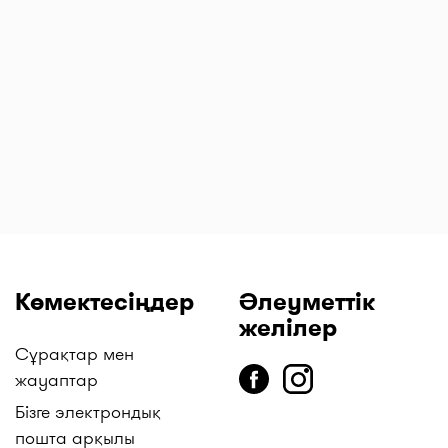
Релиф Ультра
Сенаде
Синекорт
л
суппозиторийлер
таблеткалар 13,5
ингаляцияға
№ 12
мг № 20
арналған
аэрозоль 160
мкг/4,5 мкг 120
доза
Көмектесіңдер
Әлеуметтік
желілер
Сұрақтар мен
жауаптар
Бізге электрондық
пошта арқылы