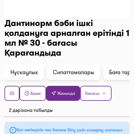
Дантинорм бэби ішкі
қолдануға арналған ерітінді 1
мл № 30 - бағасы
Қарағандыда
Нұсқаулық
Сипаттамалары
Баға тар
Ашық
Жанында
Бағасы:
2 дәріхана табылды
Қол жетімділік пен бағаны білу үшін қоңырау шалыңыз