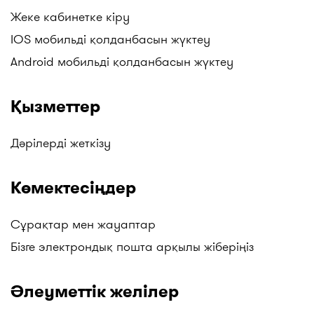
дәріханалары, "Salamat" дәріханалары, ТБД
Жеке кабинетке кіру
(Төмен Баға Дәріханалары), Гиппократ және
IOS мобильді қолданбасын жүктеу
басқалар. Жаңартуларды бақылаңыздар!
Android мобильді қолданбасын жүктеу
Қызметтер
Дәрілерді жеткізу
Көмектесіңдер
Сұрақтар мен жауаптар
Бізге электрондық пошта арқылы жіберіңіз
Әлеуметтік желілер