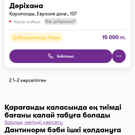
Дәріхана
Қарағанды, Евразия даңғ., 107
Қазір жабық
Как добраться?
15 000 тг.
Жаңартылды: Кеше
Байланыс
2 1–2 көрсетілген
Қарағанды қаласында ең тиімді
бағаны қалай табуға болады
барлық мәтінді көрсету
Дәріханаларды баға бойынша іріктеу үшін “Сүзгі”
Дантинорм бэби ішкі қолдануға
түймесін, одан әрі “Бағасы бойынша, 1… бастап