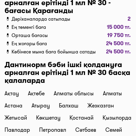
арналған ерітінді 1 мл № 30 -
…” және “Таңдау” деген түймені басыңыз.
бағасы Қарағанды
Дәріханадағы ең төмен баға сіздің алдыңызда. I-
2
💊 Дәріханаларда сатылады
teka сервисінің көмегімен үнемдеңіз!
15 000 тг.
💊 Ең төменгі баға
Жеткізу
19 750 тг.
💊 Орташа бағасы
Қарағанды қаласында дәрі-дәрмекті тез жеткізу
24 500 тг.
💊 Ең жоғары баға
керек пе? Қажетті дәрілерді “Сатып алу” түймесі
24 500 тг.
💊 Көбінесе мына баға бойынша сатады
бойынша кәрзеңкеге салып, “Дәріхананы таңдау”
түймесін басып тапсырыс ресімдеңіз, содан соң
Дантинорм бэби ішкі қолдануға
біздің курьерлеріміз дәрі-дәрмектерді үйге немесе
арналған ерітінді 1 мл № 30 басқа
жұмысқа тиімді бағалармен жеткізеді. Дәрілерді
қалаларда
жеткізудің орташа бағасы қазіргі сәтте 1500 тг.
бастап 2500 тг. дейін (құны тәуліктің уақытынан
Ақтау
Ақтөбе
Алматы облысы
Алматы
және дәріхана мен жеткізу мекенжайының ара-
Астана
Атырау
Балхаш
Жезказган
қашықтығына байланысты).
Брондау және өзі тасымалдау
Жетысай
Көкшетау
Қостанай
Қызылорда
Біздің сервис дәрілердің брондауға төлем жасап,
Павлодар
Петропавл
Сәтбаев
Семей
ыңғайлы уақытта өзіңіз алып кетуге мүмкіндік