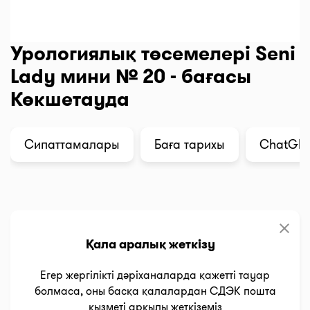
Урологиялық төсемелері Seni
Lady мини № 20 - бағасы
Көкшетауда
Сипаттамалары
Баға тарихы
ChatGPT 
clear
Қала аралық жеткізу
Егер жергілікті дәріханаларда қажетті тауар
болмаса, оны басқа қалалардан СДЭК пошта
қызметі арқылы жеткіземіз