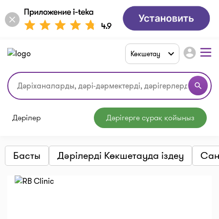
account_circle
Көкшетау
search
Дәрілер
Дәрігерге сұрақ қойыңыз
Басты
Дәрілерді Көкшетауда іздеу
Сан