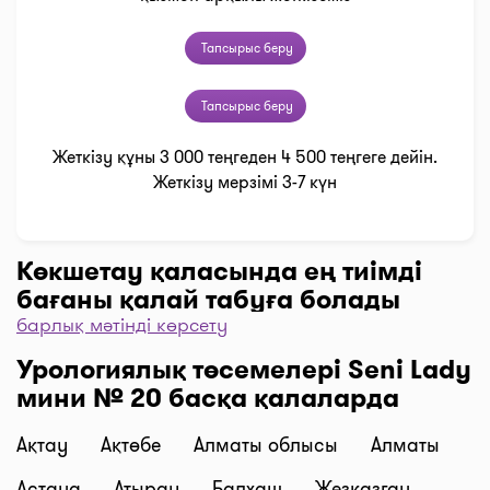
Тапсырыс беру
Тапсырыс беру
Жеткізу құны 3 000 теңгеден 4 500 теңгеге дейін.
Жеткізу мерзімі 3-7 күн
Көкшетау қаласында ең тиімді
бағаны қалай табуға болады
барлық мәтінді көрсету
Дәріханаларды баға бойынша іріктеу үшін “Сүзгі”
Урологиялық төсемелері Seni Lady
түймесін, одан әрі “Бағасы бойынша, 1… бастап
мини № 20 басқа қалаларда
…” және “Таңдау” деген түймені басыңыз.
Дәріханадағы ең төмен баға сіздің алдыңызда. I-
Ақтау
Ақтөбе
Алматы облысы
Алматы
teka сервисінің көмегімен үнемдеңіз!
Жеткізу
Астана
Атырау
Балхаш
Жезказган