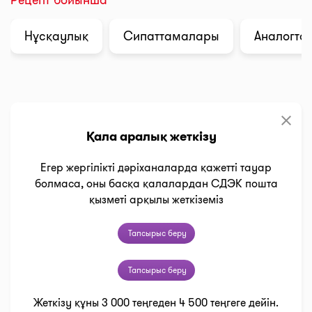
Нұсқаулық
Сипаттамалары
Аналогтар
clear
Қала аралық жеткізу
Егер жергілікті дәріханаларда қажетті тауар
болмаса, оны басқа қалалардан СДЭК пошта
қызметі арқылы жеткіземіз
Тапсырыс беру
Тапсырыс беру
Жеткізу құны 3 000 теңгеден 4 500 теңгеге дейін.