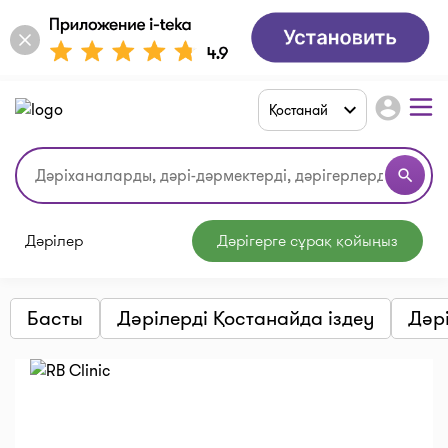
account_circle
Қостанай
search
Дәрілер
Дәрігерге сұрақ қойыңыз
Басты
Дәрілерді Қостанайда іздеу
Дәр