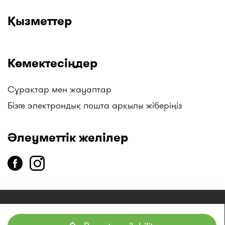
Қызметтер
Көмектесіңдер
Сұрақтар мен жауаптар
Бізге электрондық пошта арқылы жіберіңіз
Әлеуметтік желілер
copyright
2014-2026 «I-teka» бірыңғай анықтама қызметі»
ЖШС