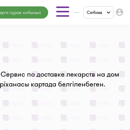
account_circle
ерге сұрақ қойыңыз
Сәтбаев
Дәріханалар
Мед.
орталықтар
Дәрігерлер
Мед.
 Сервис по доставке лекарств на дом
қызметтер
ріханасы картада белгіленбеген.
Онлайн
кеңес
беру