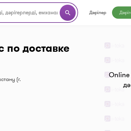
Дәрілер
Дәріг
search
с по доставке
Online
стану (г.
дә