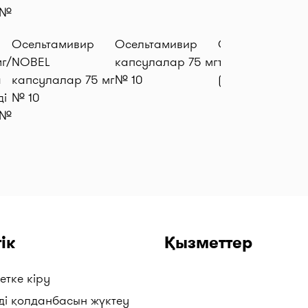
Осельтамивир
Осельтамивир
Отипакс
г/
NOBEL
капсулалар 75 мг
тамшылар 15 м
а
капсулалар 75 мг
№ 10
(16 гр)
ді
№ 10
 №
ік
Қызметтер
етке кіру
ді қолданбасын жүктеу