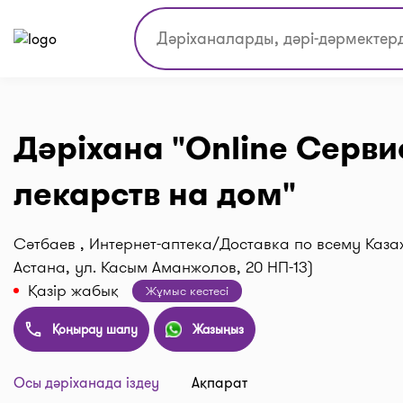
Дәріхана "Online Серви
лекарств на дом"
Сәтбаев , Интернет-аптека/Доставка по всему Казах
Астана, ул. Касым Аманжолов, 20 НП-13)
Қазір жабық
Жұмыс кестесі
Қоңырау шалу
Жазыңыз
Осы дәріханада іздеу
Ақпарат