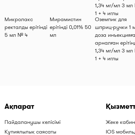
Микролакс
Мирамистин
Оземпик для
ректалды ерітінді
ерітінді 0,01% 50
шприц-ручки 1 м
5 мл № 4
мл
доза инъекцияғ
арналған ерітін
1,34 мг/мл 3 мл
1 + 4 иглы
Ақпарат
Қызметт
Пайдаланушы келісімі
Жеке кабин
Құпиялылық саясаты
IOS мобиль