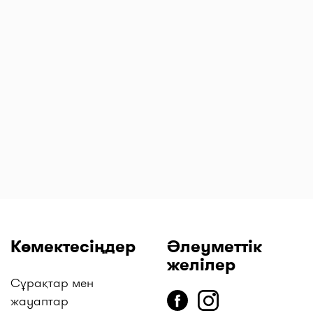
Релиф Ультра
Сенаде
Синекорт
л
суппозиторийлер
таблеткалар 13,5
ингаляцияға
№ 12
мг № 20
арналған
аэрозоль 160
мкг/4,5 мкг 120
доза
Көмектесіңдер
Әлеуметтік
желілер
Сұрақтар мен
жауаптар