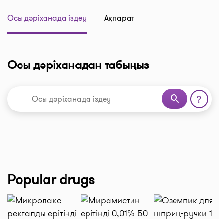
Осы дәріханада іздеу
Ақпарат
Осы дәріханадан табыңыз
search
?
Popular drugs