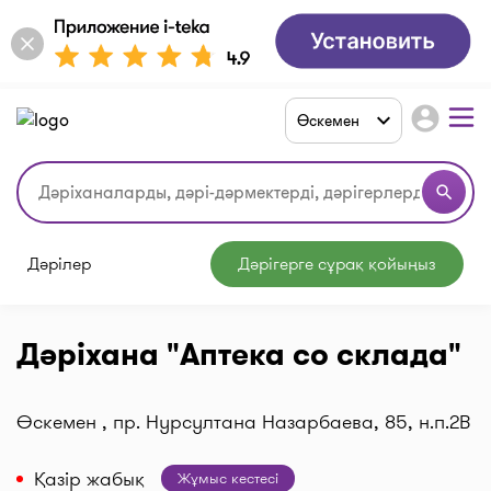
account_circle
Өскемен
search
Дәрілер
Дәрігерге сұрақ қойыңыз
Дәріхана "Аптека со склада"
Өскемен , пр. Нурсултана Назарбаева, 85, н.п.2В
Қазір жабық
Жұмыс кестесі