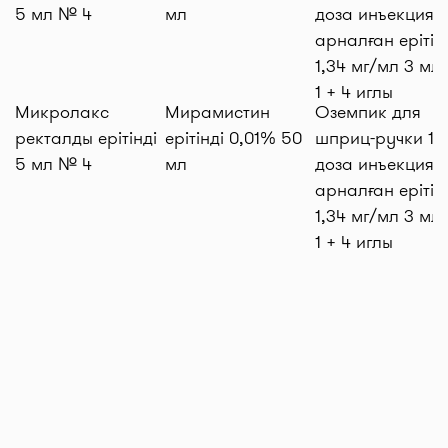
Микролакс
Мирамистин
Оземпик для
ректалды ерітінді
ерітінді 0,01% 50
шприц-ручки 1 м
5 мл № 4
мл
доза инъекцияғ
арналған ерітін
1,34 мг/мл 3 мл
1 + 4 иглы