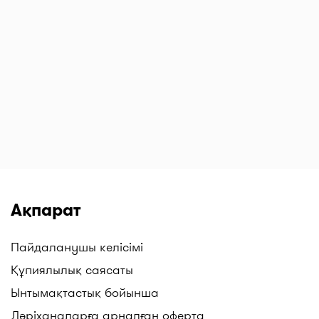
Ақпарат
Пайдаланушы келісімі
Құпиялылық саясаты
Ынтымақтастық бойынша
Дәріханаларға арналған оферта