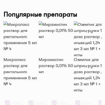
Популярные препараты
Микролакс
Мирамистин
Оземпик для
раствор для
раствор 0,01% 50
шприц-ручки 1 м
ректального
мл
доза раствор д
применения 5 мл
иньекций 1,34 м
№ 4
мл 3 мл № 1 + 4
иглы