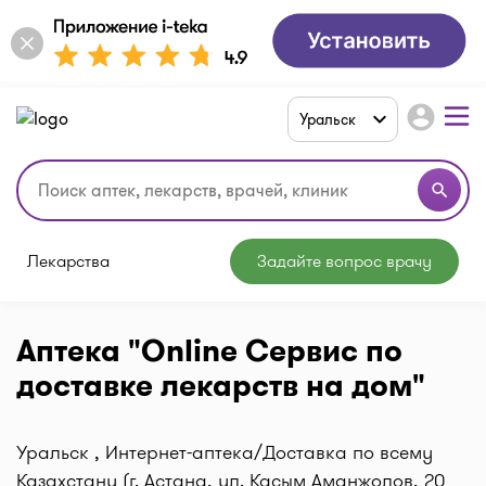
account_circle
Уральск
search
Лекарства
Задайте вопрос врачу
Аптека "Online Сервис по
доставке лекарств на дом"
Уральск , Интернет-аптека/Доставка по всему
Казахстану (г. Астана, ул. Касым Аманжолов, 20