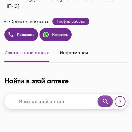
НП-13)
Сейчас закрыто
График работы
Позвонить
Написать
Искать в этой аптеке
Информация
Найти в этой аптеке
search
?