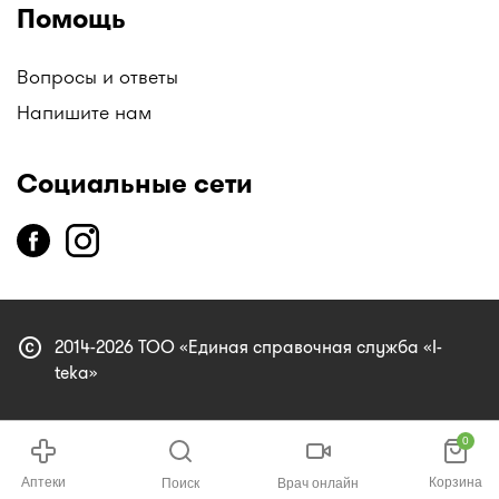
Помощь
Вопросы и ответы
Напишите нам
Социальные сети
copyright
2014-2026 ТОО «Единая справочная служба «I-
teka»
0
Аптеки
Корзина
Поиск
Врач онлайн