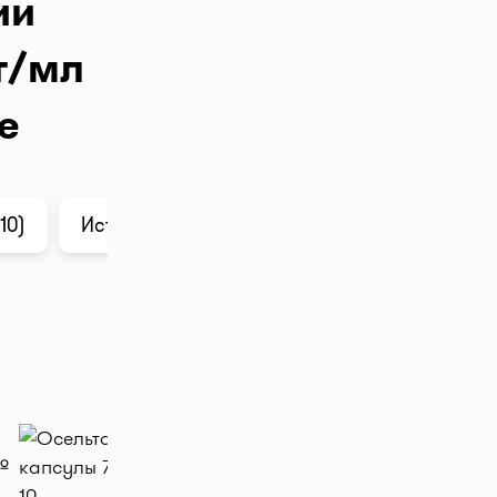
ии
г/мл
е
10)
История цены
Анализ в ChatGPT