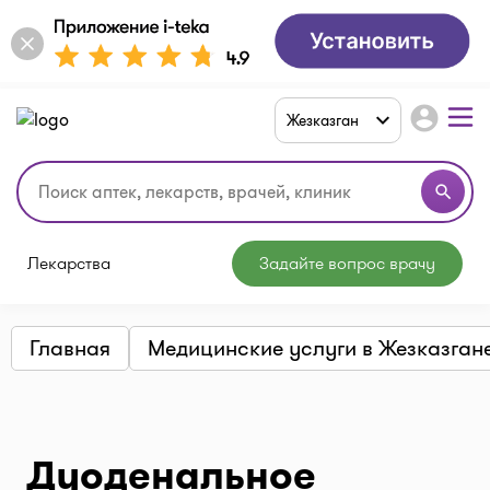
account_circle
Жезказган
search
Лекарства
Задайте вопрос врачу
Главная
Медицинские услуги в Жезказган
Дуоденальное