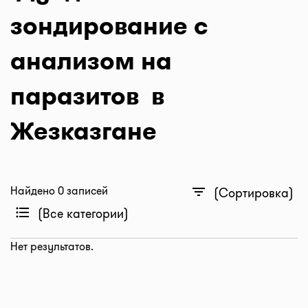
зондирование с
анализом на
паразитов в
Жезказгане
Найдено 0 записей
filter_list
(Сортировка)
format_list_bulleted
(Все категории)
Нет результатов.