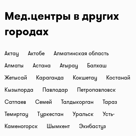
Мед.центры в других
городах
Актау
Актобе
Алматинская область
Алматы
Астана
Атырау
Балхаш
Жетысай
Караганда
Кокшетау
Костанай
Кызылорда
Павлодар
Петропавловск
Сатпаев
Семей
Талдыкорган
Тараз
Темиртау
Туркестан
Уральск
Усть-
Каменогорск
Шымкент
Экибастуз