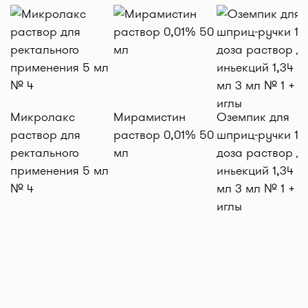
Микролакс
Мирамистин
Оземпик для
раствор для
раствор 0,01% 50
шприц-ручки 1 м
ректального
мл
доза раствор д
применения 5 мл
иньекций 1,34 м
№ 4
мл 3 мл № 1 + 4
иглы