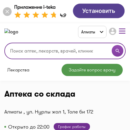
account_circle
Алматы
search
Лекарства
Задайте вопрос врачу
Аптека со склада
Алматы , ул. Нурлы жол 1, Толе би 172
Открыто до 22:00
График работы