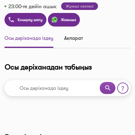
23:00-ге дейін ашық
Жұмыс кестесі
Қоңырау шалу
Жазыңыз
Осы дәріханада іздеу
Ақпарат
Осы дәріханадан табыңыз
search
?