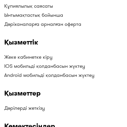
Құпиялылық саясаты
Ынтымақтастық бойынша
Дәріханаларға арналған оферта
Қызметтік
Жеке кабинетке кіру
IOS мобильді қолданбасын жүктеу
Android мобильді қолданбасын жүктеу
Қызметтер
Дәрілерді жеткізу
Көмектесіңдер