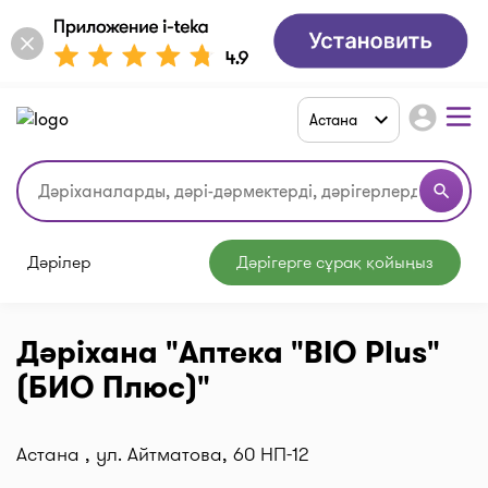
account_circle
Астана
search
Дәрілер
Дәрігерге сұрақ қойыңыз
Дәріхана "Аптека "BIO Plus"
(БИО Плюс)"
Астана , ул. Айтматова, 60 НП-12