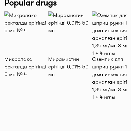
Popular drugs
Микролакс
Мирамистин
Оземпик для
ректалды ерітінді
ерітінді 0,01% 50
шприц-ручки 1 м
5 мл № 4
мл
доза инъекцияғ
арналған ерітін
1,34 мг/мл 3 мл
1 + 4 иглы