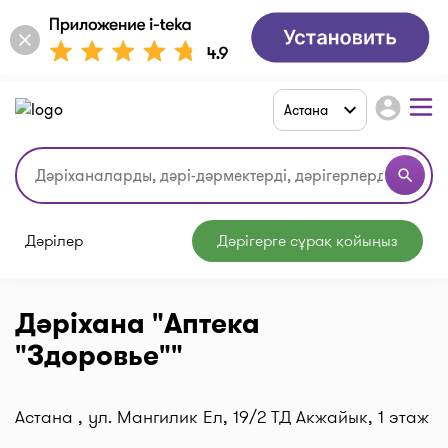
account_circle
Астана
search
Дәрілер
Дәрігерге сұрақ қойыңыз
Дәріхана "Аптека
"Здоровье""
Астана , ул. Мангилик Ел, 19/2 ТД Акжайык, 1 этаж