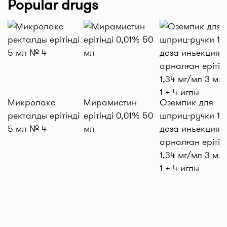
Popular drugs
Микролакс
Мирамистин
Оземпик для
ректалды ерітінді
ерітінді 0,01% 50
шприц-ручки 1 м
5 мл № 4
мл
доза инъекцияғ
арналған ерітін
1,34 мг/мл 3 мл
1 + 4 иглы