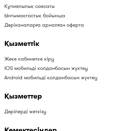
Құпиялылық саясаты
Ынтымақтастық бойынша
Дәріханаларға арналған оферта
Қызметтік
Жеке кабинетке кіру
IOS мобильді қолданбасын жүктеу
Android мобильді қолданбасын жүктеу
Қызметтер
Дәрілерді жеткізу
Көмектесіңдер