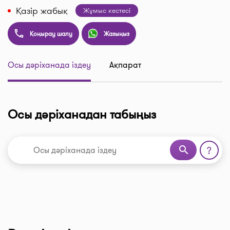
Қазір жабық
Жұмыс кестесі
Қоңырау шалу
Жазыңыз
Осы дәріханада іздеу
Ақпарат
Осы дәріханадан табыңыз
search
?