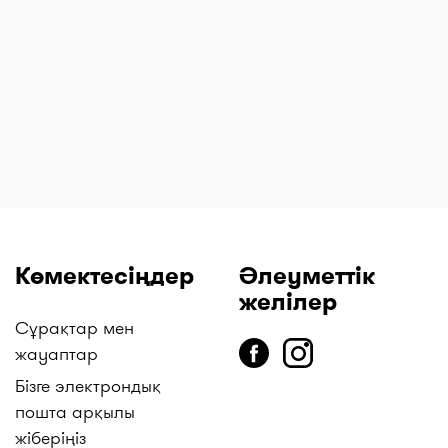
л
суппозиторийлер
таблеткалар 13,5
ингаляцияға
№ 12
мг № 20
арналған
аэрозоль 160
мкг/4,5 мкг 120
доза
Көмектесіңдер
Әлеуметтік
желілер
Сұрақтар мен
жауаптар
Бізге электрондық
пошта арқылы
жіберіңіз