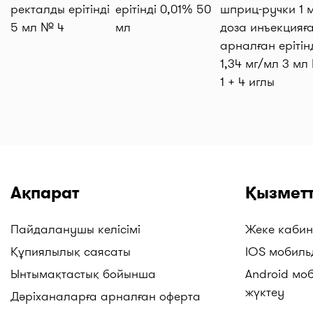
ректалды ерітінді
ерітінді 0,01% 50
шприц-ручки 1 м
5 мл № 4
мл
доза инъекцияғ
арналған ерітін
1,34 мг/мл 3 мл
1 + 4 иглы
Ақпарат
Қызметт
Пайдаланушы келісімі
Жеке кабин
Құпиялылық саясаты
IOS мобиль
Ынтымақтастық бойынша
Android мо
жүктеу
Дәріханаларға арналған оферта