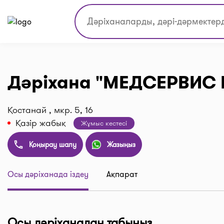
Дәріхана "МЕДСЕРВИС
Қостанай , мкр. 5, 16
Қазір жабық
Жұмыс кестесі
Қоңырау шалу
Жазыңыз
Осы дәріханада іздеу
Ақпарат
Осы дәріханадан табыңыз