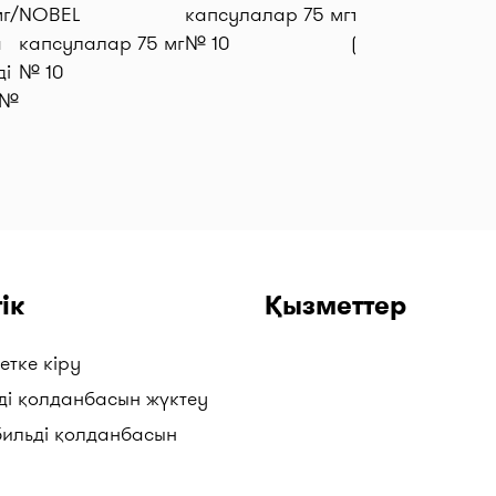
г/
NOBEL
капсулалар 75 мг
тамшылар 15 м
а
капсулалар 75 мг
№ 10
(16 гр)
ді
№ 10
 №
ік
Қызметтер
етке кіру
ді қолданбасын жүктеу
бильді қолданбасын