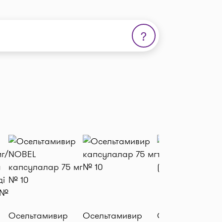
?
Осельтамивир
Осельтамивир
Отипакс