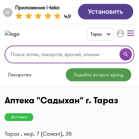
account_circle
Тараз
search
Лекарства
Задайте вопрос врачу
Аптека "Садыхан" г. Тараз
Доставка
Тараз , мкр. 7 (Самал), 35