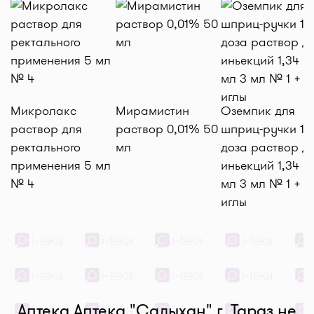
Микролакс
Мирамистин
Оземпик для
раствор для
раствор 0,01% 50
шприц-ручки 1 м
ректального
мл
доза раствор д
применения 5 мл
иньекций 1,34 м
№ 4
мл 3 мл № 1 + 4
иглы
Аптека Аптека "Садыхан" г. Тараз не