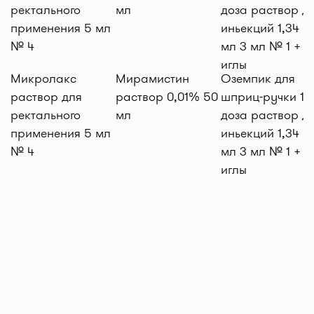
Микролакс
Мирамистин
Оземпик для
раствор для
раствор 0,01% 50
шприц-ручки 1 м
ректального
мл
доза раствор д
применения 5 мл
иньекций 1,34 м
№ 4
мл 3 мл № 1 + 4
иглы