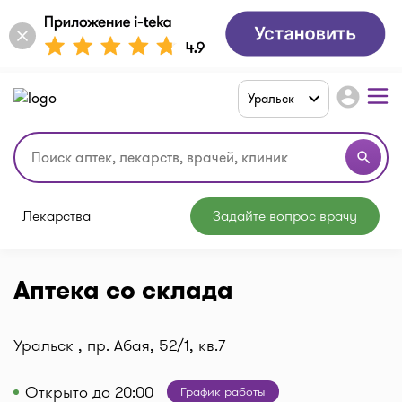
account_circle
Уральск
search
Лекарства
Задайте вопрос врачу
Аптека со склада
Уральск , пр. Абая, 52/1, кв.7
Открыто до 20:00
График работы