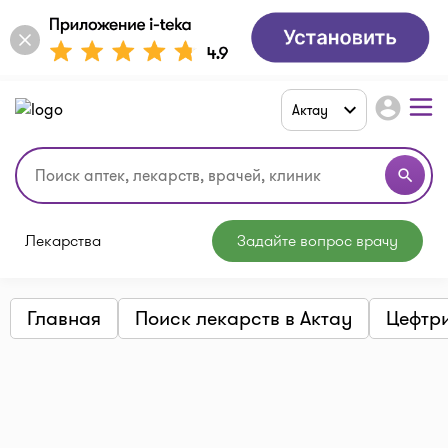
account_circle
Актау
search
Лекарства
Задайте вопрос врачу
Главная
Поиск лекарств в Актау
Цефтр