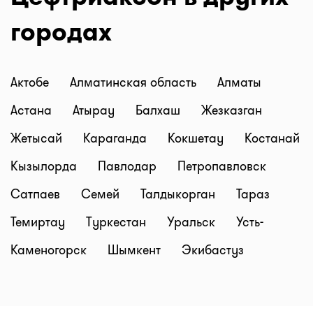
городах
Актобе
Алматинская область
Алматы
Астана
Атырау
Балхаш
Жезказган
Жетысай
Караганда
Кокшетау
Костанай
Кызылорда
Павлодар
Петропавловск
Сатпаев
Семей
Талдыкорган
Тараз
Темиртау
Туркестан
Уральск
Усть-
Каменогорск
Шымкент
Экибастуз