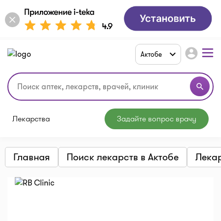
account_circle
Актобе
search
Лекарства
Задайте вопрос врачу
Главная
Поиск лекарств в Актобе
Лека