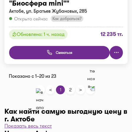
"Биосфера mini""
Актобе, ул. Братьев Жубановых, 285
Открыто сейчас
Как добраться?
12 235 тг.
Обновлено: 1 ч. назад
Связаться
Показано с 1–20 из 23
<
>
1
2
Как найти самую выгодную цену в
г. Актобе
Показать весь текст
Чтобы отфильтровать аптеки по цене, нажмите