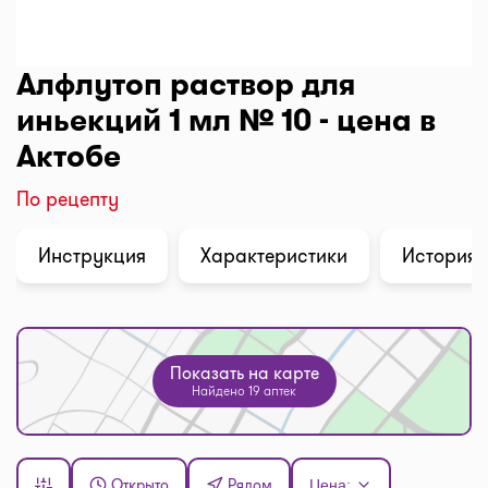
Алфлутоп раствор для
иньекций 1 мл № 10 - цена в
Актобе
По рецепту
Инструкция
Характеристики
История 
Показать на карте
Найдено 19 аптек
Открыто
Рядом
Цена: