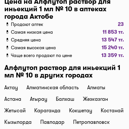
Цена на Алфлутоп раствор для
"Фильтр", далее "По цене, от 1..." и кнопку
иньекций 1 мл № 10 в аптеках
"Выбрать". Самая низкая цена в аптеке перед
города Актобе
вами. Экономьте с помощью сервиса I-teka!
23
💊 Продают аптек
Доставка
11 853 тг.
💊 Самая низкая цена
Нужна быстрая доставка лекарств в г. Актобе?
13 547 тг.
💊 Средняя цена
Добавляйте нужные препараты по кнопке
15 240 тг.
💊 Самая высокая цена
"Купить", оформляйте заявку в корзине "Выбрать
13 359 тг.
💊 Чаще всего продают по цене
аптеку" и наши курьеры доставят препараты
домой или на работу по оптимальной цене.
Алфлутоп раствор для иньекций 1
Средняя цена доставки лекарств на данный
мл № 10 в других городах
момент от 1500 тг. до 2500 тг. (стоимость зависит
от времени суток и расстояния между аптекой и
Актау
Алматинская область
Алматы
адресом доставки).
Астана
Атырау
Балхаш
Жезказган
Бронирование и самовывоз
Наш сервис позволяет оплатить бронь лекарств и
Жетысай
Караганда
Кокшетау
Костанай
забрать самому в удобное время! При
Кызылорда
Павлодар
Петропавловск
оформлении заказа, нажмите "Забрать в аптеке",