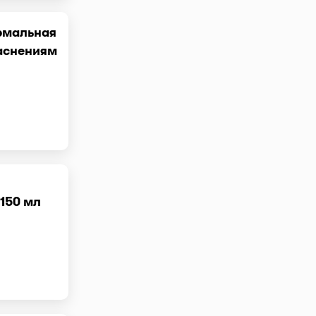
ермальная
раснениям
 150 мл