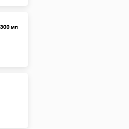
 300 мл
т