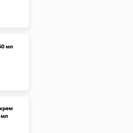
50 мл
 крем
 мл