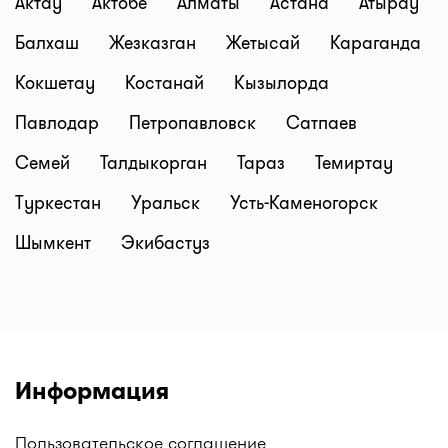
Актау
Актобе
Алматы
Астана
Атырау
аптечных сетей. Например, у нас вы можете
Балхаш
Жезказган
Жетысай
Караганда
найти: Аптеки Gold medicine, Социальные аптеки
Mega Pharm, Аптеки "Алмасат", Аптеки "Salamat",
Кокшетау
Костанай
Кызылорда
АНЦ (Аптеки Низких Цен), Гиппократ, и другие.
Павлодар
Петропавловск
Сатпаев
Следите за обновлениями!
Все аптеки Казахстана с ценами на лекарства в
Семей
Талдыкорган
Тараз
Темиртау
одном месте только на I-teka.kz!
Туркестан
Уральск
Усть-Каменогорск
Шымкент
Экибастуз
Информация
Пользовательское соглашение