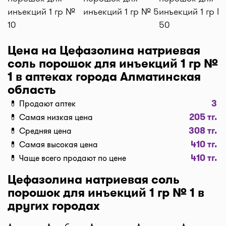
доставки лекарств на данный момент от 1500 тг.
инъекций 1 гр №
инъекций 1 гр № 5
инъекций 1 гр 
до 2500 тг. (стоимость зависит от времени суток и
10
50
расстояния между аптекой и адресом доставки).
Бронирование и самовывоз
Цена на Цефазолина натриевая
Наш сервис позволяет оплатить бронь лекарств и
соль порошок для инъекций 1 гр №
забрать самому в удобное время! При
1 в аптеках города Алматинская
оформлении заказа, нажмите "Забрать в аптеке",
область
мы забронируем ваш заказ и отправим код для
3
💊 Продают аптек
получения. Важно: забрать препараты в аптеке
205 тг.
💊 Самая низкая цена
можно только после подверждения наличия от
308 тг.
💊 Средняя цена
аптеки.
410 тг.
Актуальность цен
💊 Самая высокая цена
410 тг.
Данные на сайте обновляются постоянно. На
💊 Чаще всего продают по цене
карточке аптеки мы выводим, когда была
Цефазолина натриевая соль
обновлена цена - 2ч назад, вчера, 10 мин. назад,
порошок для инъекций 1 гр № 1 в
5 мин. назад, и т.д.
других городах
Не нашли нужное лекарство? Каждый день на
сайт мы добавляем новые аптеки или точки