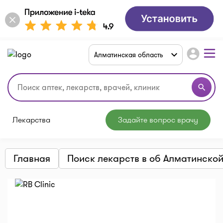
account_circle
Алматинская область
search
Лекарства
Задайте вопрос врачу
Главная
Поиск лекарств в об Алматинско