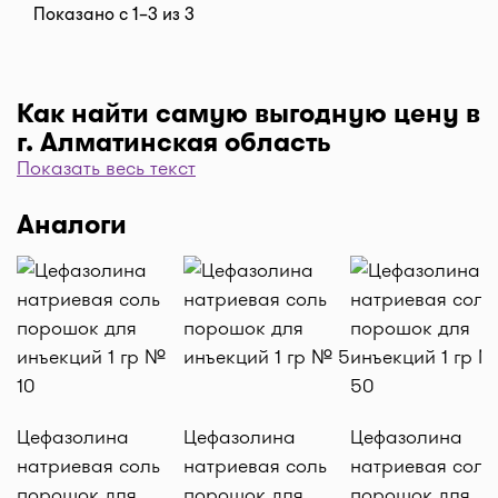
Показано с 1–3 из 3
Как найти самую выгодную цену в
г. Алматинская область
Показать весь текст
Чтобы отфильтровать аптеки по цене, нажмите
"Фильтр", далее "По цене, от 1..." и кнопку
Аналоги
"Выбрать". Самая низкая цена в аптеке перед
вами. Экономьте с помощью сервиса I-teka!
Доставка
Нужна быстрая доставка лекарств в г.
Алматинская область? Добавляйте нужные
препараты по кнопке "Купить", оформляйте
заявку в корзине "Выбрать аптеку" и наши
Цефазолина
Цефазолина
Цефазолина
курьеры доставят препараты домой или на
натриевая соль
натриевая соль
натриевая соль
работу по оптимальной цене. Средняя цена
порошок для
порошок для
порошок для