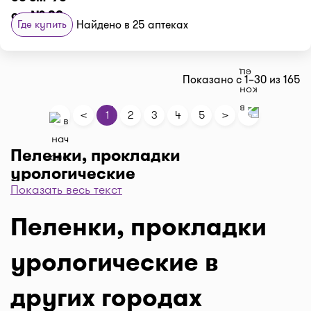
Где купить
Найдено в 25 аптеках
Показано с 1–30 из 165
<
>
1
2
3
4
5
Пеленки, прокладки
урологические
Показать весь текст
Независимо от причин, впитывающие прокладки
остаются, вероятно, самой распространенной формой
Пеленки, прокладки
лечения для людей с недержанием мочи. Прокладки
бывают самых разных видов, размеров и типов. Они
урологические в
варьируются от мини-прокладок и вкладышей для
трусиков до подгузников для взрослых.
Многие мужчины ненавидят идею использования
других городах
средств от недержания - так называемых подгузников