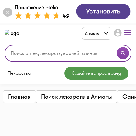
account_circle
Алматы
search
Лекарства
Задайте вопрос врачу
Главная
Поиск лекарств в Алматы
Сани