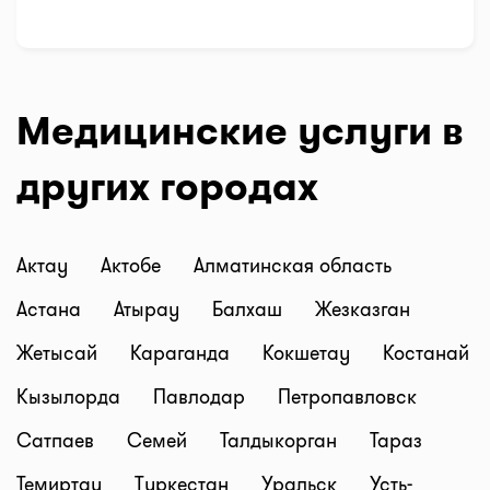
Медицинские услуги в
других городах
Актау
Актобе
Алматинская область
Астана
Атырау
Балхаш
Жезказган
Жетысай
Караганда
Кокшетау
Костанай
Кызылорда
Павлодар
Петропавловск
Сатпаев
Семей
Талдыкорган
Тараз
Темиртау
Туркестан
Уральск
Усть-