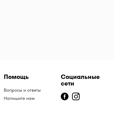
15
Релиф Ультра
Сенаде таблетки
Синекорт
суппозитории №
13,5 мг № 20
аэрозоль для
12
ингаляций 160
мкг/4,5 мкг 120
доз
Помощь
Социальные
сети
Вопросы и ответы
Напишите нам