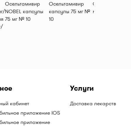
Осельтамивир
Осельтамивир
Отипакс капли 
г/
NOBEL капсулы
капсулы 75 мг №
мл (16 гр)
ля
75 мг № 10
10
г/
ное
Услуги
чный кабинет
Доставка лекарств
бильное приложение IOS
бильное приложение