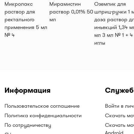
Микролакс
Мирамистин
Оземпик для
раствор для
раствор 0,01% 50
шприц-ручки 1 м
ректального
мл
доза раствор д
применения 5 мл
иньекций 1,34 м
№ 4
мл 3 мл № 1 + 4
иглы
Информация
Служеб
Пользовательское соглашение
Войти в ли
Политика конфиденциальности
Скачать мо
По сотрудничеству
Скачать мо
Android