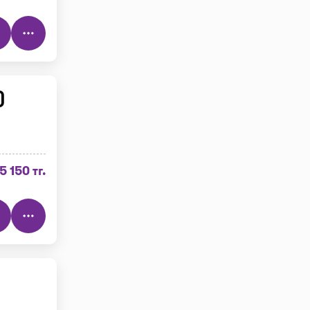
)
5 150 тг.