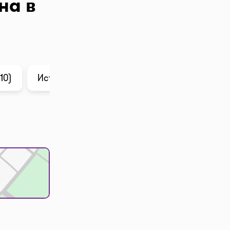
на в
10)
История цены
Анализ в ChatGPT