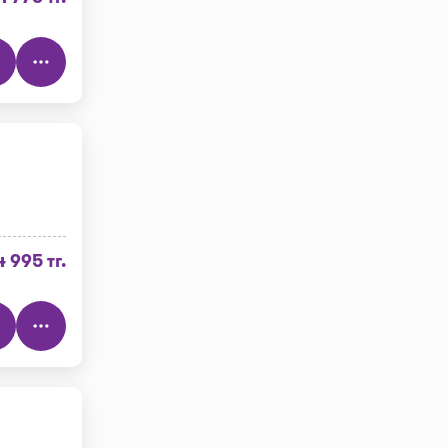
)
4 995 тг.
)