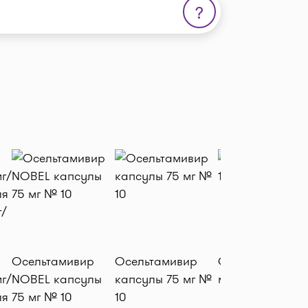
?
Осельтамивир
Осельтамивир
Отипакс капли 
г/
NOBEL капсулы
капсулы 75 мг №
мл (16 гр)
ля
75 мг № 10
10