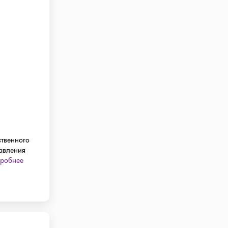
ственного
авления
робнее