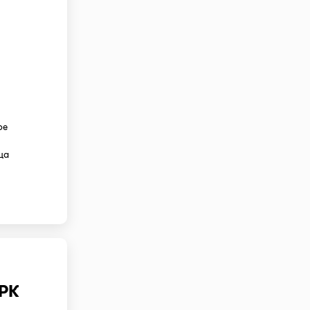
ое
ца
 РК