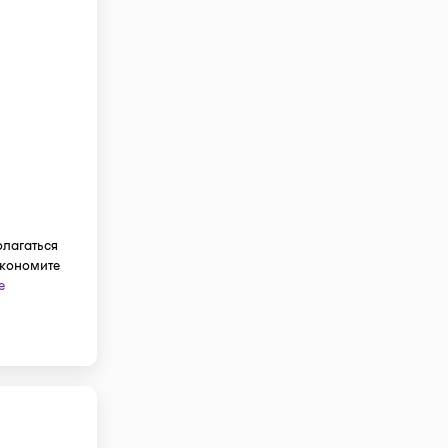
олагаться
экономите
е