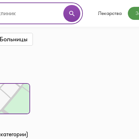
Лекарства
З
search
Больницы
 категории)