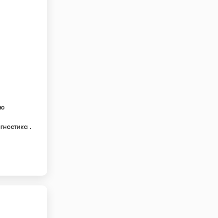
ою
гностика .