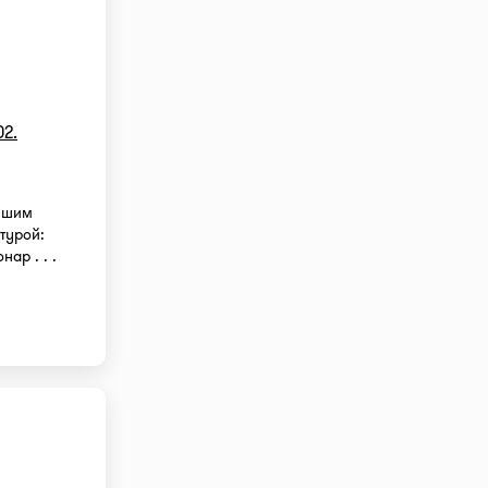
02.
йшим
турой:
ар . . .