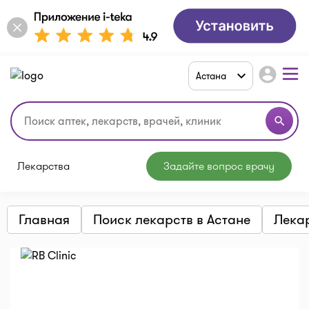
account_circle
Астана
search
Лекарства
Задайте вопрос врачу
Главная
Поиск лекарств в Астане
Лека