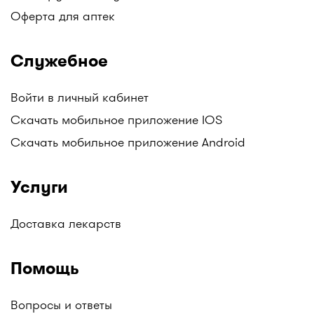
АНЦ (Аптеки Низких Цен), Гиппократ, и другие.
Оферта для аптек
Следите за обновлениями!
Все аптеки Казахстана с ценами на лекарства в
Служебное
одном месте только на I-teka.kz!
Войти в личный кабинет
Скачать мобильное приложение IOS
Скачать мобильное приложение Android
Услуги
Доставка лекарств
Помощь
Вопросы и ответы