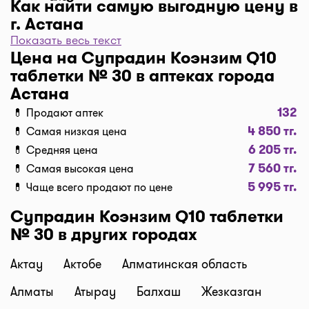
Как найти самую выгодную цену в
г. Астана
Показать весь текст
Чтобы отфильтровать аптеки по цене, нажмите
Цена на Супрадин Коэнзим Q10
"Фильтр", далее "По цене, от 1..." и кнопку
таблетки № 30 в аптеках города
"Выбрать". Самая низкая цена в аптеке перед
Астана
вами. Экономьте с помощью сервиса I-teka!
132
💊 Продают аптек
Доставка
4 850 тг.
💊 Самая низкая цена
Нужна быстрая доставка лекарств в г. Астана?
6 205 тг.
💊 Средняя цена
Добавляйте нужные препараты по кнопке
7 560 тг.
💊 Самая высокая цена
"Купить", оформляйте заявку в корзине "Выбрать
5 995 тг.
💊 Чаще всего продают по цене
аптеку" и наши курьеры доставят препараты
домой или на работу по оптимальной цене.
Супрадин Коэнзим Q10 таблетки
Средняя цена доставки лекарств на данный
№ 30 в других городах
момент от 1500 тг. до 2500 тг. (стоимость зависит
от времени суток и расстояния между аптекой и
Актау
Актобе
Алматинская область
адресом доставки).
Алматы
Атырау
Балхаш
Жезказган
Бронирование и самовывоз