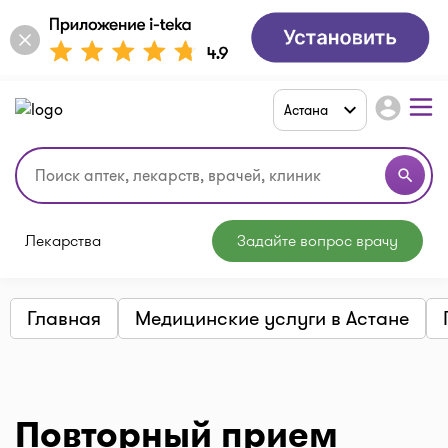
account_circle
Астана
search
Лекарства
Задайте вопрос врачу
Главная
Медицинские услуги в Астане
Повторный прием