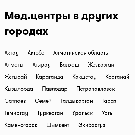
Мед.центры в других
городах
Актау
Актобе
Алматинская область
Алматы
Атырау
Балхаш
Жезказган
Жетысай
Караганда
Кокшетау
Костанай
Кызылорда
Павлодар
Петропавловск
Сатпаев
Семей
Талдыкорган
Тараз
Темиртау
Туркестан
Уральск
Усть-
Каменогорск
Шымкент
Экибастуз