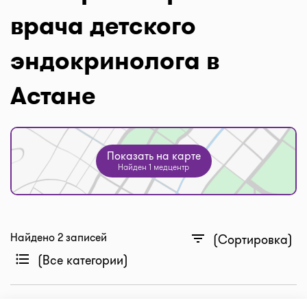
врача детского
эндокринолога в
Астане
Показать на карте
Найден 1 медцентр
Найдено 2 записей
filter_list
(Сортировка)
format_list_bulleted
(Все категории)