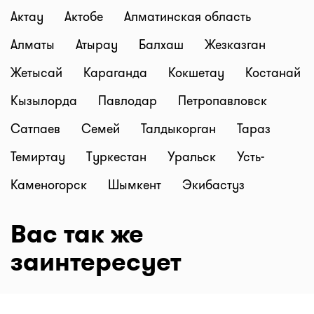
Актау
Актобе
Алматинская область
Алматы
Атырау
Балхаш
Жезказган
Жетысай
Караганда
Кокшетау
Костанай
Кызылорда
Павлодар
Петропавловск
Сатпаев
Семей
Талдыкорган
Тараз
Темиртау
Туркестан
Уральск
Усть-
Каменогорск
Шымкент
Экибастуз
Вас так же
заинтересует