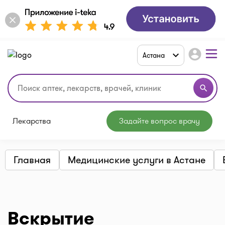
account_circle
Астана
search
Лекарства
Задайте вопрос врачу
Главная
Медицинские услуги в Астане
Вскрытие