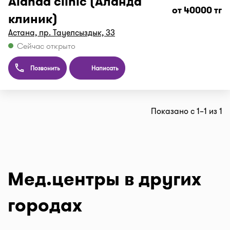
Alanda clinic (Аланда
от 40000 тг
клиник)
Астана, пр. Тауелсыздык, 33
Сейчас открыто
Позвонить
Написать
Показано с 1–1 из 1
Мед.центры в других
городах