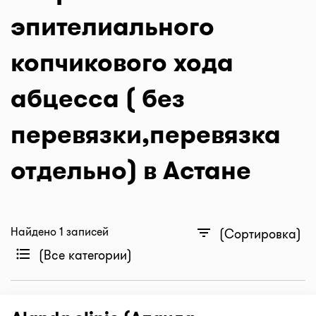
эпителиального
копчикового хода
абцесса ( без
перевязки,перевязка
отдельно) в Астане
Найдено 1 записей
filter_list
(Сортировка)
format_list_bulleted
(Все категории)