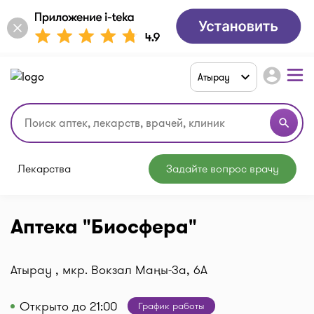
account_circle
Атырау
search
Лекарства
Задайте вопрос врачу
Аптека "Биосфера"
Атырау , мкр. Вокзал Маңы-3а, 6А
Открыто до 21:00
График работы