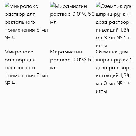
Микролакс
Мирамистин
Оземпик для
раствор для
раствор 0,01% 50
шприц-ручки 1 м
ректального
мл
доза раствор д
применения 5 мл
иньекций 1,34 м
№ 4
мл 3 мл № 1 + 4
иглы