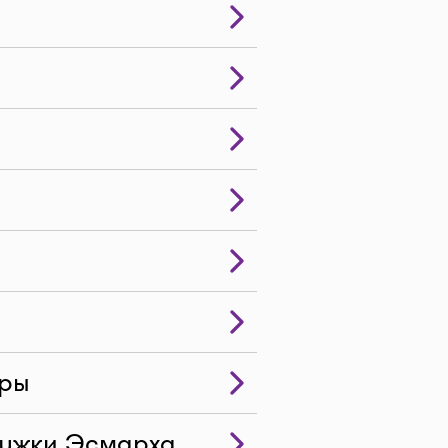
еры
ружки Эсмарха