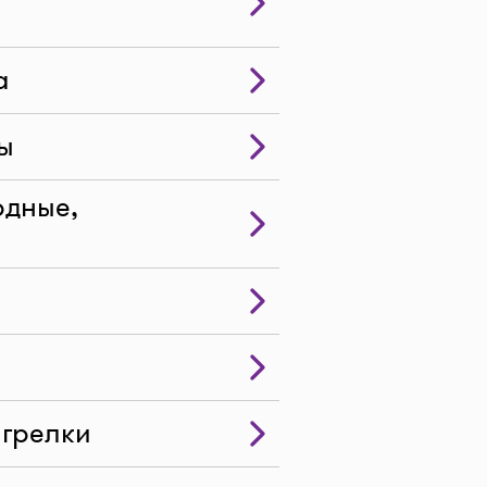
а
ы
одные,
 грелки