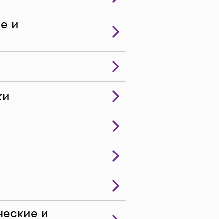
е и
ки
ческие и