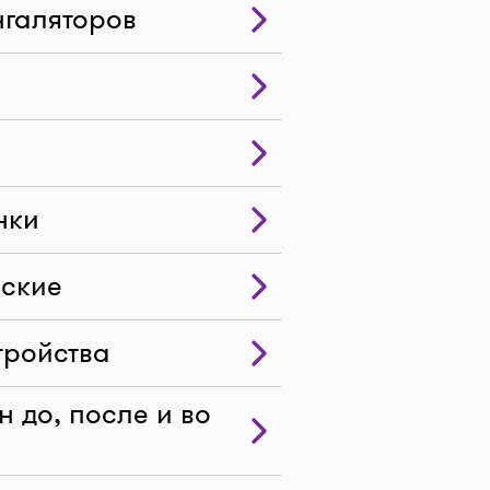
нгаляторов
нки
еские
тройства
 до, после и во