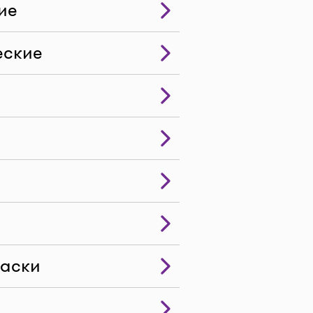
ие
еские
маски