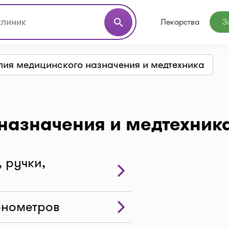
Лекарства
З
search
лия медицинского назначения и медтехника
назначения и медтехника
 ручки,
онометров