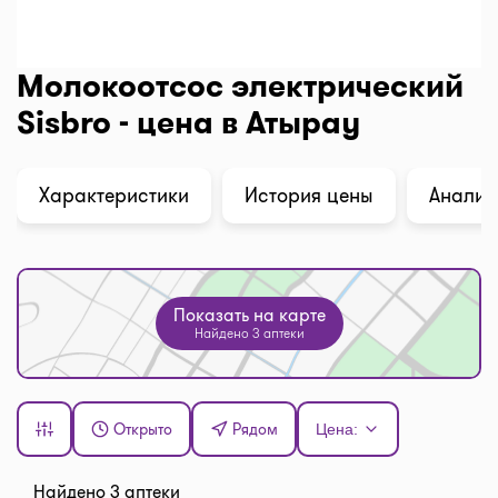
Молокоотсос электрический
Sisbro - цена в Атырау
Характеристики
История цены
Анализ
Показать на карте
Найдено 3 аптеки
Открыто
Рядом
Цена:
Найдено 3 аптеки