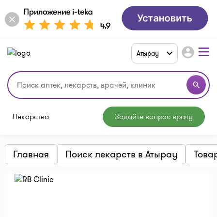
account_circle
Атырау
search
Лекарства
Задайте вопрос врачу
Главная
Поиск лекарств в Атырау
Това