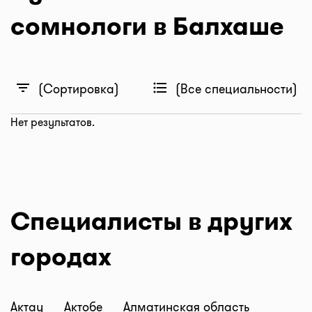
сомнологи в Балхаше
filter_list
format_list_bulleted
(Сортировка)
(Все специальности)
Нет результатов.
Специалисты в других
городах
Актау
Актобе
Алматинская область