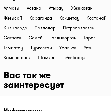
Алматы
Астана
Атырау
Жезказган
Жетысай
Караганда
Кокшетау
Костанай
Кызылорда
Павлодар
Петропавловск
Сатпаев
Семей
Талдыкорган
Тараз
Темиртау
Туркестан
Уральск
Усть-
Каменогорск
Шымкент
Экибастуз
Вас так же
заинтересует
Информация