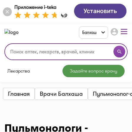
account_circle
Балхаш
search
Лекарства
Задайте вопрос врачу
Главная
Врачи Балхаша
Пульмонолог-
Пульмонологи -