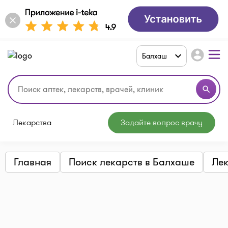
account_circle
Балхаш
search
Лекарства
Задайте вопрос врачу
Главная
Поиск лекарств в Балхаше
Лек