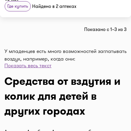
Где купить
Найдено в 2 аптеках
Показано с 1–3 из 3
У младенцев есть много возможностей заглатывать
воздух, например, когда они:
Показать весь текст
едят, независимо от того, из груди или из
бутылочки
Средства от вздутия и
сосут соску
плачут
колик для детей в
Когда воздух задерживается в животе вашего
ребенка, вы можете заметить, что он:
других городах
Срыгивают
капризничает
вздутие