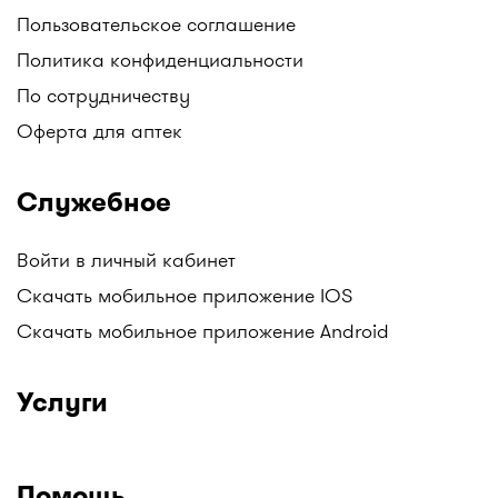
аптечных сетей. Например, у нас вы можете
Пользовательское соглашение
найти: Аптеки Gold medicine, Социальные аптеки
Политика конфиденциальности
Mega Pharm, Аптеки "Алмасат", Аптеки "Salamat",
По сотрудничеству
АНЦ (Аптеки Низких Цен), Гиппократ, и другие.
Следите за обновлениями!
Оферта для аптек
Все аптеки Казахстана с ценами на лекарства в
одном месте только на I-teka.kz!
Служебное
Войти в личный кабинет
Скачать мобильное приложение IOS
Скачать мобильное приложение Android
Услуги
Помощь