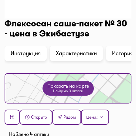
Флексосан саше-пакет № 30
- цена в Экибастузе
Инструкция
Характеристики
История 
Показать на карте
Найдено 3 аптеки
Открыто
Рядом
Цена:
Найдено 4 аптеки