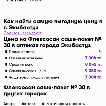
Показано с 1–4 из 4
Как найти самую выгодную цену в
г. Экибастуз
Показать весь текст
Чтобы отфильтровать аптеки по цене, нажмите
Цена на Флексосан саше-пакет №
"Фильтр", далее "По цене, от 1..." и кнопку
30 в аптеках города Экибастуз
"Выбрать". Самая низкая цена в аптеке перед
4
💊 Продают аптек
вами. Экономьте с помощью сервиса I-teka!
7 004 тг.
💊 Самая низкая цена
Доставка
8 042 тг.
💊 Средняя цена
Нужна быстрая доставка лекарств в г. Экибастуз?
9 080 тг.
💊 Самая высокая цена
Добавляйте нужные препараты по кнопке
7 004 тг.
💊 Чаще всего продают по цене
"Купить", оформляйте заявку в корзине "Выбрать
аптеку" и наши курьеры доставят препараты
Флексосан саше-пакет № 30 в
домой или на работу по оптимальной цене.
других городах
Средняя цена доставки лекарств на данный
момент от 1500 тг. до 2500 тг. (стоимость зависит
Актау
Актобе
Алматинская область