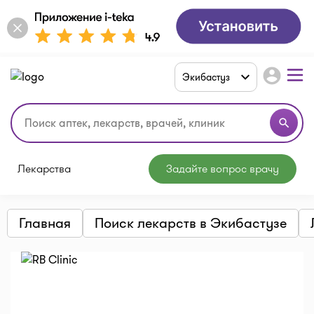
account_circle
Экибастуз
search
Лекарства
Задайте вопрос врачу
Главная
Поиск лекарств в Экибастузе