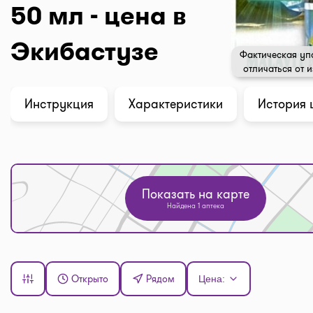
50 мл - цена в
Экибастузе
Фактическая уп
отличаться от 
Инструкция
Характеристики
История 
Показать на карте
Найдена 1 аптека
Открыто
Рядом
Цена: