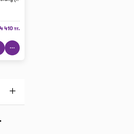
4 410 тг.
.