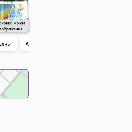
аковка может
изображения.
цены
Анализ в ChatGPT