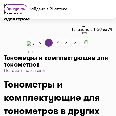
Где купить
Найдена в 21 аптеке
Показано с 1–30 из 74
<
>
1
2
3
Тонометры и комплектующие для
тонометров
Показать весь текст
Тонометрия - это диагностический тест, измеряющий
давление внутри глаза, которое называется
Тонометры и
внутриглазным давлением (ВГД). Это измерение может
помочь вашему врачу определить, есть ли у вас риск
комплектующие для
развития глаукомы.
Глаукома - это серьезное заболевание глаз, которое
при отсутствии лечения может привести к потере зрения.
тонометров в других
В большинстве случаев глаукомы жидкость, которая