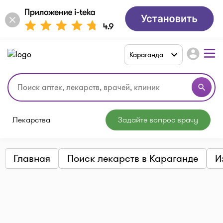
account_circle
Караганда
search
Лекарства
Задайте вопрос врачу
Главная
Поиск лекарств в Караганде
И