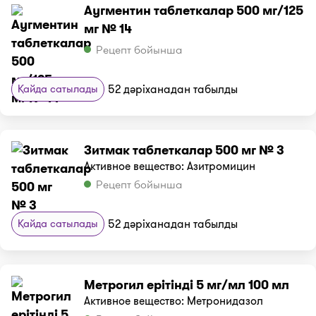
Аугментин таблеткалар 500 мг/125
мг № 14
Рецепт бойынша
Қайда сатылады
52 дәріханадан табылды
Зитмак таблеткалар 500 мг № 3
Активное вещество: Азитромицин
Рецепт бойынша
Қайда сатылады
52 дәріханадан табылды
Метрогил ерітінді 5 мг/мл 100 мл
Активное вещество: Метронидазол