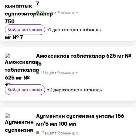
7
Рецепт бойынша
Қайда сатылады
51 дәріханадан табылды
Амоксиклав таблеткалар 625 мг №
15
Рецепт бойынша
Қайда сатылады
50 дәріханадан табылды
Аугментин суспензия ұнтағы 156
мг/5 мл 100 мл
Рецепт бойынша