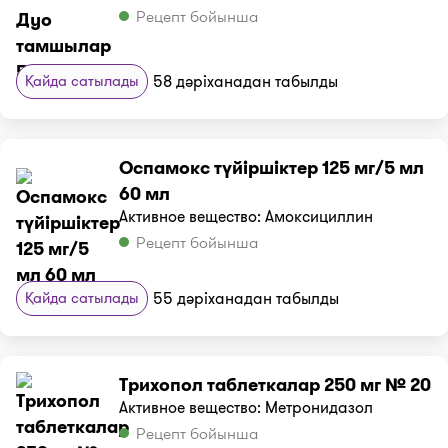
Рецепт бойынша
Қайда сатылады
58 дәріханадан табылды
Оспамокс түйіршіктер 125 мг/5 мл
60 мл
Активное вещество: Амоксициллин
Рецепт бойынша
Қайда сатылады
55 дәріханадан табылды
Трихопол таблеткалар 250 мг № 20
Активное вещество: Метронидазол
Рецепт бойынша