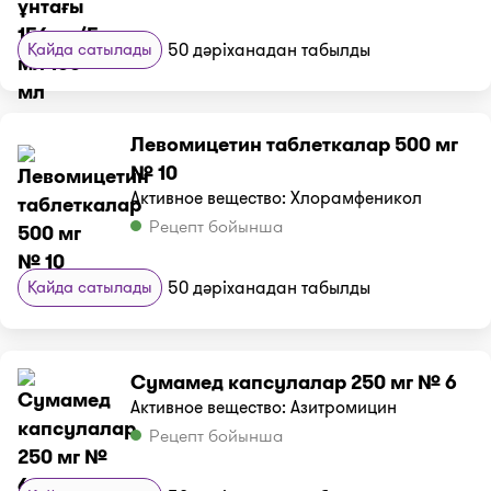
Қайда сатылады
50 дәріханадан табылды
Левомицетин таблеткалар 500 мг
№ 10
Активное вещество: Хлорамфеникол
Рецепт бойынша
Қайда сатылады
50 дәріханадан табылды
Сумамед капсулалар 250 мг № 6
Активное вещество: Азитромицин
Рецепт бойынша