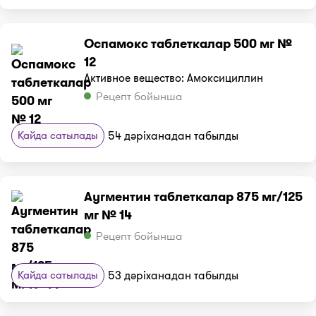
Оспамокс таблеткалар 500 мг №
12
Активное вещество: Амоксициллин
Рецепт бойынша
Қайда сатылады
54 дәріханадан табылды
Аугментин таблеткалар 875 мг/125
мг № 14
Рецепт бойынша
Қайда сатылады
53 дәріханадан табылды