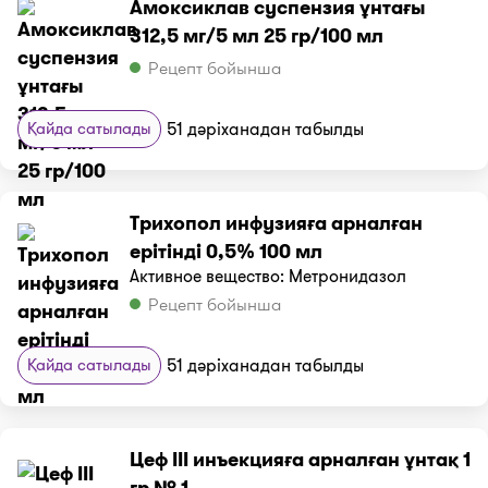
Амоксиклав суспензия ұнтағы
312,5 мг/5 мл 25 гр/100 мл
Рецепт бойынша
Қайда сатылады
51 дәріханадан табылды
Трихопол инфузияға арналған
ерітінді 0,5% 100 мл
Активное вещество: Метронидазол
Рецепт бойынша
Қайда сатылады
51 дәріханадан табылды
Цеф III инъекцияға арналған ұнтақ 1
гр № 1