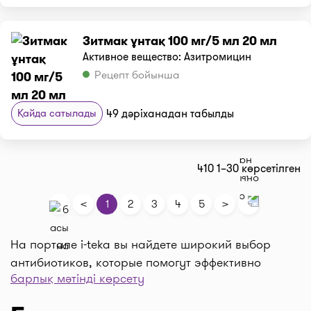
Зитмак ұнтақ 100 мг/5 мл 20 мл
Активное вещество: Азитромицин
Рецепт бойынша
Қайда сатылады
49 дәріханадан табылды
410 1–30 көрсетілген
<
>
1
2
3
4
5
На портале i-teka вы найдете широкий выбор
антибиотиков, которые помогут эффективно
барлық мәтінді көрсету
справиться с различными инфекциями и
заболеваниями. Мы понимаем, как важно иметь