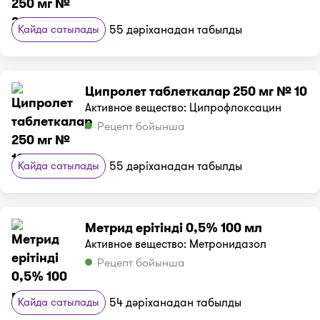
Қайда сатылады
55 дәріханадан табылды
Ципролет таблеткалар 250 мг № 10
Активное вещество: Ципрофлоксацин
Рецепт бойынша
Қайда сатылады
55 дәріханадан табылды
Метрид ерітінді 0,5% 100 мл
Активное вещество: Метронидазол
Рецепт бойынша
Қайда сатылады
54 дәріханадан табылды