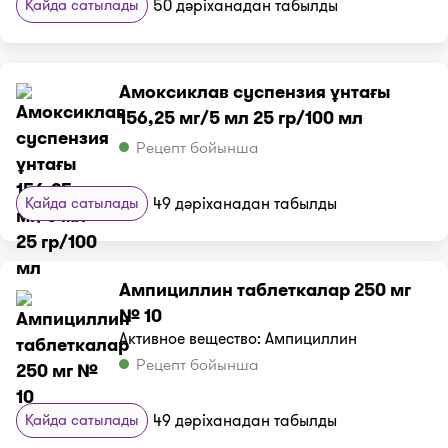
Қайда сатылады
50 дәріханадан табылды
Амоксиклав суспензия ұнтағы
156,25 мг/5 мл 25 гр/100 мл
Рецепт бойынша
Қайда сатылады
49 дәріханадан табылды
Ампициллин таблеткалар 250 мг
№ 10
Активное вещество: Ампициллин
Рецепт бойынша
Қайда сатылады
49 дәріханадан табылды