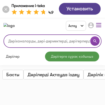
account_circle
Ақтау
search
Дәрілер
Дәрігерге сұрақ қойыңыз
Басты
Дәрілерді Ақтауда іздеу
Дәрілік