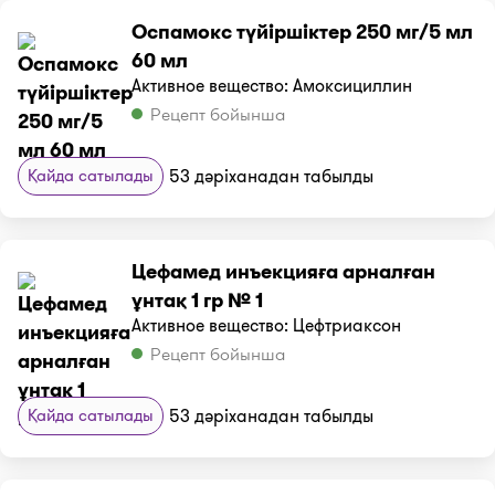
Оспамокс түйіршіктер 250 мг/5 мл
60 мл
Активное вещество: Амоксициллин
Рецепт бойынша
Қайда сатылады
53 дәріханадан табылды
Цефамед инъекцияға арналған
ұнтақ 1 гр № 1
Активное вещество: Цефтриаксон
Рецепт бойынша
Қайда сатылады
53 дәріханадан табылды