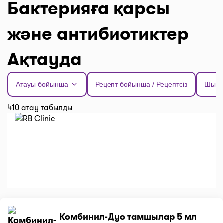
Бактерияға қарсы
және антибиотиктер
Ақтауда
Атауы бойынша
Рецепт бойынша / Рецептсіз
Шыға
410 атау табылды
Комбинил-Дуо тамшылар 5 мл