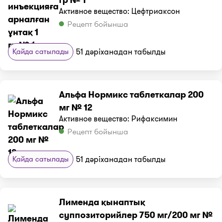
Активное вещество: Цефтриаксон
Рецепт бойынша
Қайда сатылады
51 дәріханадан табылды
Альфа Нормикс таблеткалар 200
мг № 12
Активное вещество: Рифаксимин
Рецепт бойынша
Қайда сатылады
51 дәріханадан табылды
Лименда қынаптық
суппозиторийлер 750 мг/200 мг №