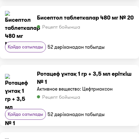
Бисептол таблеткалар 480 мг № 20
Рецепт бойынша
Қайда сатылады
52 дәріханадан табылды
Ротацеф ұнтақ 1 гр + 3,5 мл еріткіш
№ 1
Активное вещество: Цефтриаксон
Рецепт бойынша
Қайда сатылады
52 дәріханадан табылды