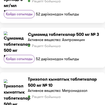
Рецепт бойынша
Қайда сатылады
52 дәріханадан табылды
Сумамед таблеткалар 500 мг № 3
Активное вещество: Азитромицин
Рецепт бойынша
Қайда сатылады
52 дәріханадан табылды
Трихопол қынаптық таблеткалар
500 мг № 10
Активное вещество: Метронидазол
Рецепт бойынша