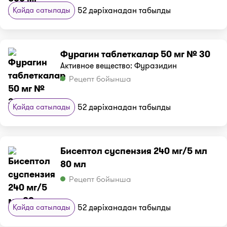
Қайда сатылады
52 дәріханадан табылды
Фурагин таблеткалар 50 мг № 30
Активное вещество: Фуразидин
Рецепт бойынша
Қайда сатылады
52 дәріханадан табылды
Бисептол суспензия 240 мг/5 мл
80 мл
Рецепт бойынша
Қайда сатылады
52 дәріханадан табылды