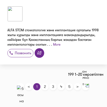
ALFA STOM стоматология және имплантация орталығы 1998
жылы құрылды және имплантацияға мамандандырылды,
кейінірек бұл Қазақстанның барлық жаңадан бастаған
имплантологтары оқитын . . .
More
Позвонить
199 1–20 көрсетілген
<
>
1
2
3
4
5