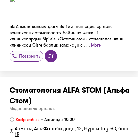
Біз Алматы қаласындағы тісті имплантациялау және
эстетикалық стоматология бойынша жетекші
клиникалардың біріміз. «Эстетик стом» стоматологиялық
клиникасы Сізге барлық заманауи с . . .
More
Позвонить
Стоматология ALFA STOM (Альфа
Стом)
Медициналық орталық
Қазір жабық
Ашылады 10:00
Алматы, Аль-Фараби даңғ., 13, Нұрлы Тау БО, блок
1В