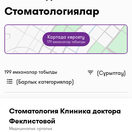
Стоматологиялар
Картада көрсету
179 емханалар табылды
199 емханалар табылды
filter_list
(Сұрыптау)
format_list_bulleted
(Барлық категориялар)
Стоматология Клиника доктора
Феклистовой
Медициналық орталық