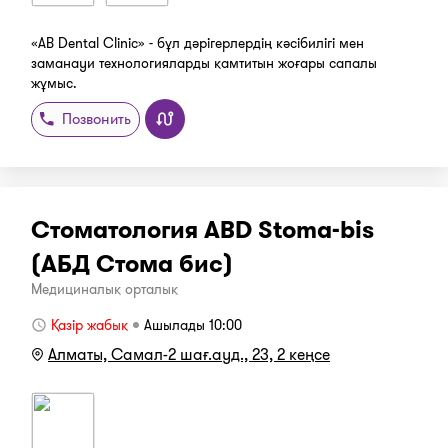
«AB Dental Clinic» - бұл дәрігерлердің кәсібилігі мен
заманауи технологияларды қамтитын жоғары сапалы
жұмыс.
Позвонить
Стоматология ABD Stoma-bis
(АБД Стома бис)
Медициналық орталық
Қазір жабық
Ашылады 10:00
Алматы, Самал-2 шағ.ауд., 23, 2 кеңсе