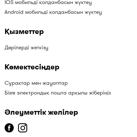
IOS мобильді қолданбасын жүктеу
Android мобильді қолданбасын жүктеу
Қызметтер
Дәрілерді жеткізу
Көмектесіңдер
Сұрақтар мен жауаптар
Бізге электрондық пошта арқылы жіберіңіз
Әлеуметтік желілер