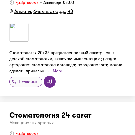
Қазір жабық
Ашылады 08:00
Алматы, 6-шы шағ.ауд., 48
Стоматология 20+32 предлагает полный спектр услуг
детской стоматологии, включая: имплантацию; услуги
ортодонта; стоматолога-ортопеда; пародонтолога; можно
сделать прицельн . . .
More
Позвонить
Стоматология 24 сағат
Медициналық орталық
Қазір жабық