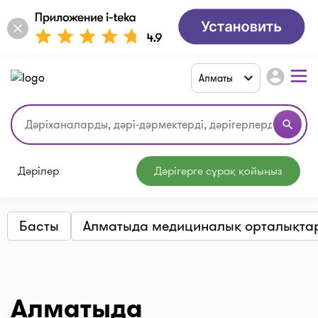
account_circle
Алматы
search
Дәрілер
Дәрігерге сұрақ қойыңыз
Басты
Алматыда медициналық орталықта
Алматыда