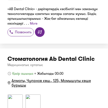
«AB Dental Clinic» - дәрігерлердің кәсібилігі мен заманауи
технологияларды қамтитын жоғары сапалы жұмыс. Біздің
артықшылықтарымыз: - Жақ-бет аймағының көлемді
кескіндері . . .
More
Позвонить
Стоматология Ab Dental Clinic
Медициналық орталық
Қазір ашыңыз
Жабылады 00:00
Алматы, Чуланов көш., 125​, Момышұлы көше
бұрышы