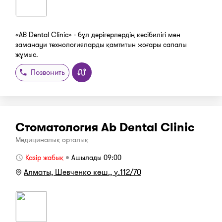
«AB Dental Clinic» - бұл дәрігерлердің кәсібилігі мен
заманауи технологияларды қамтитын жоғары сапалы
жұмыс.
Позвонить
Стоматология Ab Dental Clinic
Медициналық орталық
Қазір жабық
Ашылады 09:00
Алматы, Шевченко көш., ү.112/70