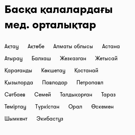
Басқа қалалардағы
мед. орталықтар
Ақтау
Ақтөбе
Алматы облысы
Астана
Атырау
Балхаш
Жезказган
Жетысай
Қарағанды
Көкшетау
Қостанай
Қызылорда
Павлодар
Петропавл
Сәтбаев
Семей
Талдықорған
Тараз
Теміртау
Түркістан
Орал
Өскемен
Шымкент
Экибастуз