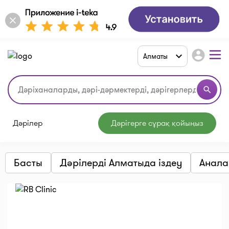
account_circle
Алматы
search
Дәрілер
Дәрігерге сұрақ қойыңыз
Басты
Дәрілерді Алматыда іздеу
Анала