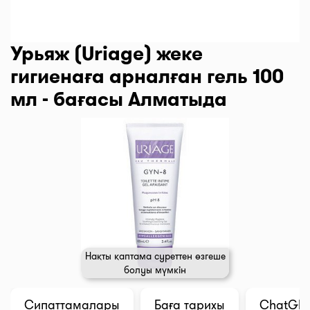
Урьяж (Uriage) жеке
гигиенаға арналған гель 100
мл - бағасы Алматыда
Нақты қаптама суреттен өзгеше
болуы мүмкін
Сипаттамалары
Баға тарихы
ChatGPT 