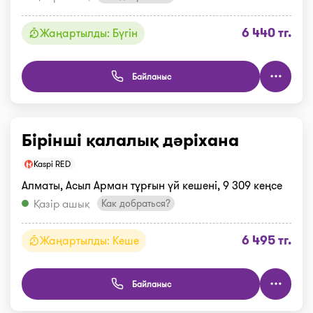
6 440 тг.
Жаңартылды: Бүгін
Байланыс
Бірінші қалалық дәріхана
Kaspi RED
Алматы, Асыл Арман тұрғын үй кешені, 9 309 кеңсе
Қазір ашық
Как добраться?
6 495 тг.
Жаңартылды: Кеше
Байланыс