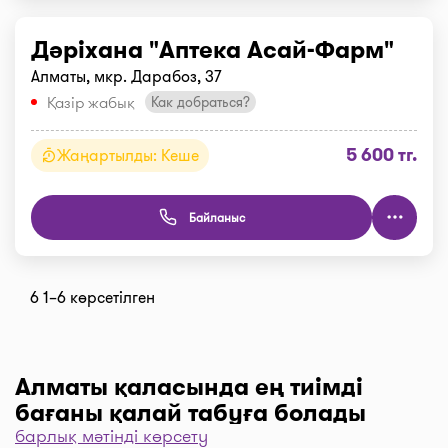
Дәріхана "Аптека Асай-Фарм"
Алматы, мкр. Дарабоз, 37
Қазір жабық
Как добраться?
5 600 тг.
Жаңартылды: Кеше
Байланыс
6 1–6 көрсетілген
Алматы қаласында ең тиімді
бағаны қалай табуға болады
барлық мәтінді көрсету