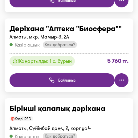
Байланыс
Дәріхана "Аптека "Биосфера""
Алматы, мкр. Мамыр-3, 2А
Қазір ашық
Как добраться?
5 760 тг.
Жаңартылды: 1 с. бұрын
Байланыс
Бірінші қалалық дәріхана
Kaspi RED
Алматы, Сүйінбай даңғ., 2, корпус 4
Қазір ашық
Как добраться?