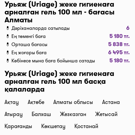
Дәріханаларды баға бойынша іріктеу үшін “Сүзгі”
Урьяж (Uriage) жеке гигиенаға
түймесін, одан әрі “Бағасы бойынша, 1… бастап
арналған гель 100 мл - бағасы
…” және “Таңдау” деген түймені басыңыз.
Алматы
Дәріханадағы ең төмен баға сіздің алдыңызда. I-
6
💊 Дәріханаларда сатылады
teka сервисінің көмегімен үнемдеңіз!
5 180 тг.
💊 Ең төменгі баға
Жеткізу
5 838 тг.
💊 Орташа бағасы
Алматы қаласында дәрі-дәрмекті тез жеткізу керек
6 495 тг.
💊 Ең жоғары баға
пе? Қажетті дәрілерді “Сатып алу” түймесі
5 180 тг.
💊 Көбінесе мына баға бойынша сатады
бойынша кәрзеңкеге салып, “Дәріхананы таңдау”
түймесін басып тапсырыс ресімдеңіз, содан соң
Урьяж (Uriage) жеке гигиенаға
біздің курьерлеріміз дәрі-дәрмектерді үйге немесе
арналған гель 100 мл басқа
жұмысқа тиімді бағалармен жеткізеді. Дәрілерді
қалаларда
жеткізудің орташа бағасы қазіргі сәтте 1500 тг.
бастап 2500 тг. дейін (құны тәуліктің уақытынан
Ақтау
Ақтөбе
Алматы облысы
Астана
және дәріхана мен жеткізу мекенжайының ара-
Атырау
Балхаш
Жезказган
Жетысай
қашықтығына байланысты).
Брондау және өзі тасымалдау
Қарағанды
Көкшетау
Қостанай
Біздің сервис дәрілердің брондауға төлем жасап,