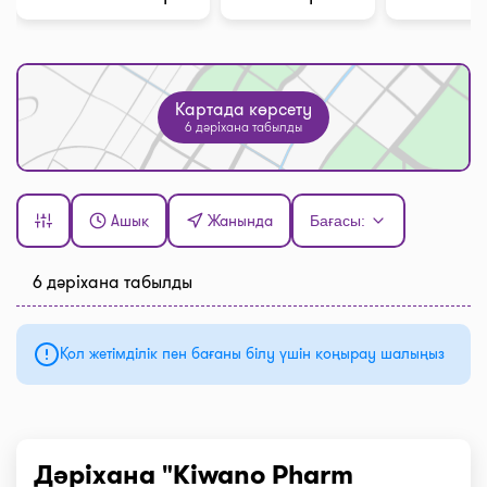
Картада көрсету
6 дәріхана табылды
Ашық
Жанында
Бағасы:
6 дәріхана табылды
Қол жетімділік пен бағаны білу үшін қоңырау шалыңыз
Дәріхана "Kiwano Pharm