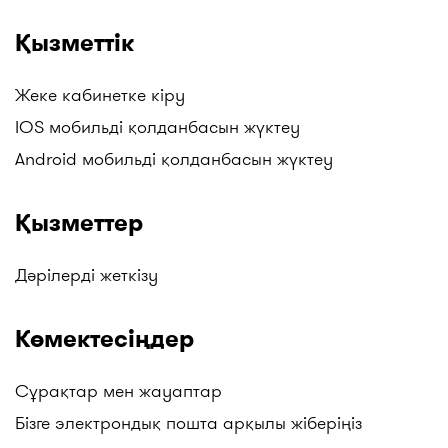
Pharm әлеуметтік дәріханалары, "Алмасат"
Қызметтік
дәріханалары, "Salamat" дәріханалары, ТБД
(Төмен Баға Дәріханалары), Гиппократ және
басқалар. Жаңартуларды бақылаңыздар!
Жеке кабинетке кіру
IOS мобильді қолданбасын жүктеу
Android мобильді қолданбасын жүктеу
Қызметтер
Дәрілерді жеткізу
Көмектесіңдер
Сұрақтар мен жауаптар
Бізге электрондық пошта арқылы жіберіңіз