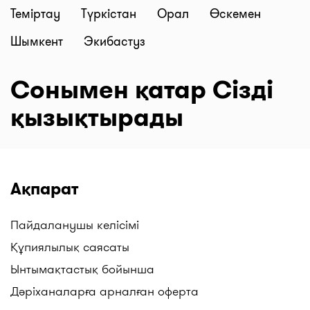
Теміртау
Түркістан
Орал
Өскемен
Шымкент
Экибастуз
Сонымен қатар Сізді
қызықтырады
Ақпарат
Пайдаланушы келісімі
Құпиялылық саясаты
Ынтымақтастық бойынша
Дәріханаларға арналған оферта