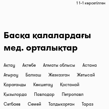
1 1–1 көрсетілген
Басқа қалалардағы
мед. орталықтар
Ақтау
Ақтөбе
Алматы облысы
Астана
Атырау
Балхаш
Жезказган
Жетысай
Қарағанды
Көкшетау
Қостанай
Қызылорда
Павлодар
Петропавл
Сәтбаев
Семей
Талдықорған
Тараз