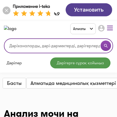
account_circle
Алматы
search
Дәрілер
Дәрігерге сұрақ қойыңыз
Басты
Алматыда медициналық қызметтері
Анализ мочи на