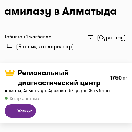
амилазу в Алматыда
Табылған 1 жазбалар
filter_list
(Сұрыптау)
format_list_bulleted
(Барлық категориялар)
Региональный
1750 тг
диагностический центр
Алматы, Алматы ул. Ауэзова, 57 уг. ул. Жамбыла
Қазір ашыңыз
Жазыңыз