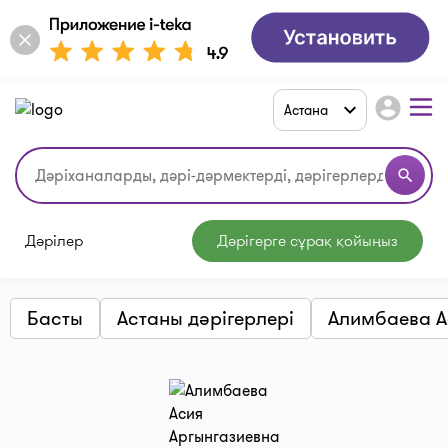
account_circle
Астана
search
Дәрілер
Дәрігерге сұрақ қойыңыз
Басты
Астаны дәрігерлері
Алимбаева А