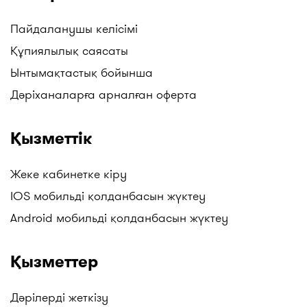
Пайдаланушы келісімі
Құпиялылық саясаты
Ынтымақтастық бойынша
Дәріханаларға арналған оферта
Қызметтік
Жеке кабинетке кіру
IOS мобильді қолданбасын жүктеу
Android мобильді қолданбасын жүктеу
Қызметтер
Дәрілерді жеткізу