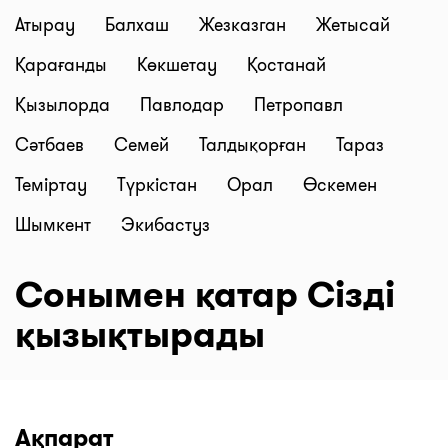
Атырау
Балхаш
Жезказган
Жетысай
Қарағанды
Көкшетау
Қостанай
Қызылорда
Павлодар
Петропавл
Сәтбаев
Семей
Талдықорған
Тараз
Теміртау
Түркістан
Орал
Өскемен
Шымкент
Экибастуз
Сонымен қатар Сізді
қызықтырады
Ақпарат