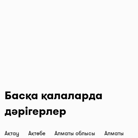
Басқа қалаларда
дәрігерлер
Ақтау
Ақтөбе
Алматы облысы
Алматы