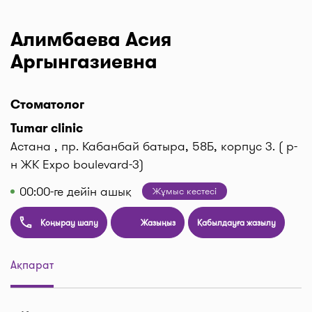
Алимбаева Асия
Аргынгазиевна
Стоматолог
Tumar clinic
Астана , пр. Кабанбай батыра, 58Б, корпус 3. ( р-
н ЖК Expo boulevard-3)
00:00-ге дейін ашық
Жұмыс кестесі
Қоңырау шалу
Жазыңыз
Қабылдауға жазылу
Ақпарат