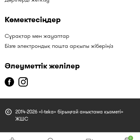
Көмектесіңдер
Сұрақтар мен жауаптар
Бізге электрондық пошта арқылы жіберіңіз
Әлеуметтік желілер
copyright
2014-2026 «I-teka» бірыңғай анықтама қызметі»
ЖШС
0