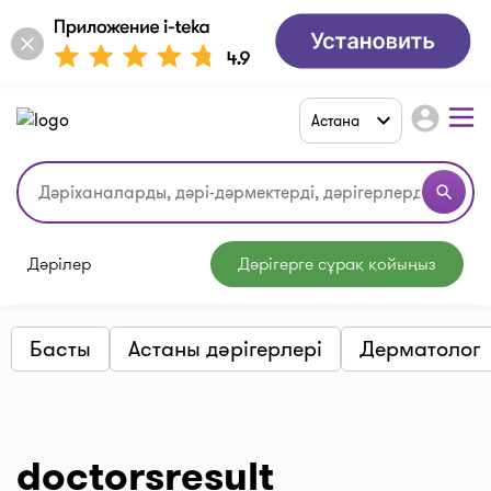
account_circle
Астана
search
Дәрілер
Дәрігерге сұрақ қойыңыз
Басты
Астаны дәрігерлері
Дерматолог
doctorsresult