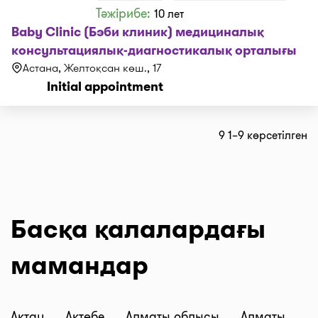
Тәжірибе:
10 лет
Baby Clinic (Бэби клиник) медициналық
консультациялық-диагностикалық орталығы
Астана, Желтоқсан көш., 17
Initial appointment
9 1–9 көрсетілген
Басқа қалалардағы
мамандар
Ақтау
Ақтөбе
Алматы облысы
Алматы