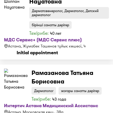
Науатовна
Дерматовенеролог, Дерматолог, Детский
дерматолог
бірінші санатты дәрігер
Тәжірибе:
40 лет
МДС Сервис+ (МДС Сервис плюс)
Астана, Жұмабек Ташенов тұйық көшесі, 4
Initial appointment
Рамазанова Татьяна
Борисовна
Дерматолог
жоғары санатты дәрігер
Тәжірибе:
43 года
Интертич Астана Медицинский Ассистанс
Астана, Московская көш., 38а