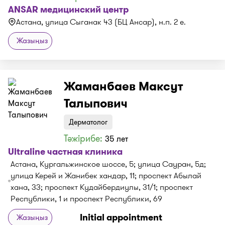
ANSAR медицинский центр
Астана, улица Сыганак 43 (БЦ Ансар), н.п. 2 е.
Жазыңыз
Жаманбаев Максут
Талыпович
Дерматолог
Тәжірибе:
35 лет
Ultraline частная клиника
Астана, Кургальжинское шоссе, 5; улица Сауран, 5д;
улица Керей и Жанибек хандар, 11; проспект Абылай
хана, 33; проспект Кудайбердиулы, 31/1; проспект
Республики, 1 и проспект Республики, 69
Initial appointment
Жазыңыз