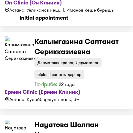
On Clinic (Он Клиник)
Астана, Уәлиханов көш., 1, Иманов көше бұрышы
Initial appointment
Калымгазина Салтанат
Серикказиевна
Дерматовенеролог, Дерматолог
бірінші санатты дәрігер
Тәжірибе:
22 года
Ермен Clinic (Ермен Клиник)
Астана, Құдайбердіұлы даңғ., 34
Науатова Шолпан