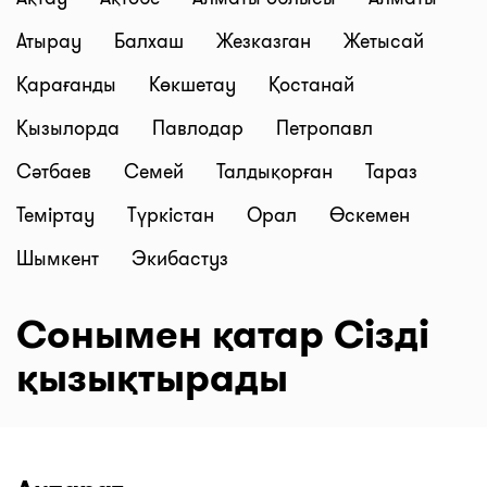
Атырау
Балхаш
Жезказган
Жетысай
Қарағанды
Көкшетау
Қостанай
Қызылорда
Павлодар
Петропавл
Сәтбаев
Семей
Талдықорған
Тараз
Теміртау
Түркістан
Орал
Өскемен
Шымкент
Экибастуз
Сонымен қатар Сізді
қызықтырады