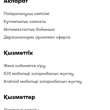
Ақпарат
Пайдаланушы келісімі
Құпиялылық саясаты
Ынтымақтастық бойынша
Дәріханаларға арналған оферта
Қызметтік
Жеке кабинетке кіру
IOS мобильді қолданбасын жүктеу
Android мобильді қолданбасын жүктеу
Қызметтер
Дәрілерді жеткізу