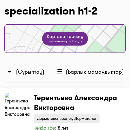
specialization h1-2
Картада көрсету
5 емханалар табылды
filter_list
format_list_bulleted
(Сұрыптау)
(Барлық мамандықтар)
Терентьева Александра
Викторовна
Дерматовенеролог, Дерматолог
Тәжірибе:
8 лет