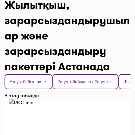
Жылытқыш,
зарарсыздандырушыл
ар және
зарарсыздандыру
пакеттері Астанада
Атауы бойынша
Рецепт бойынша / Рецептсіз
Шыға
8 атау табылды