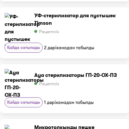
УФ-стерилизатор для пустышек
Timson
Рецептсіз
Қайда сатылады
2 дәріханадан табылды
Ауа стерилизаторы ГП-20-ОХ-ПЗ
Рецептсіз
Қайда сатылады
1 дәріханадан табылды
Микротолқынды пешке