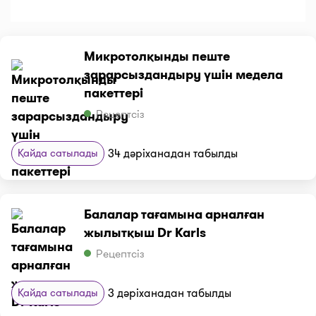
Микротолқынды пеште
зарарсыздандыру үшін медела
пакеттері
Рецептсіз
Қайда сатылады
34 дәріханадан табылды
Балалар тағамына арналған
жылытқыш Dr Karls
Рецептсіз
Қайда сатылады
3 дәріханадан табылды