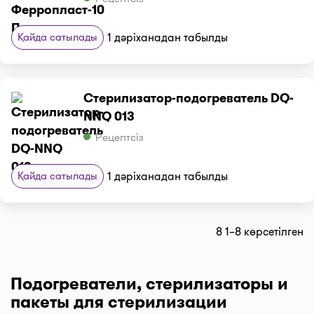
Қайда сатылады
1 дәріханадан табылды
Стерилизатор-подогреватель DQ-
NNQ 013
Рецептсіз
Қайда сатылады
1 дәріханадан табылды
8 1–8 көрсетілген
Подогреватели, стерилизаторы и
пакеты для стерилизации