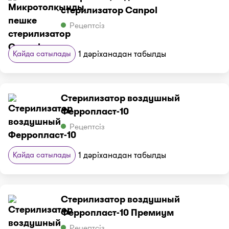
стерилизатор Canpol
Рецептсіз
Қайда сатылады
1 дәріханадан табылды
Стерилизатор воздушный
Ферропласт-10
Рецептсіз
Қайда сатылады
1 дәріханадан табылды
Стерилизатор воздушный
Ферропласт-10 Премиум
Рецептсіз