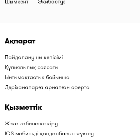
Шымкент
Экибастуз
Ақпарат
Пайдаланушы келісімі
Құпиялылық саясаты
Ынтымақтастық бойынша
Дәріханаларға арналған оферта
Қызметтік
Жеке кабинетке кіру
IOS мобильді қолданбасын жүктеу