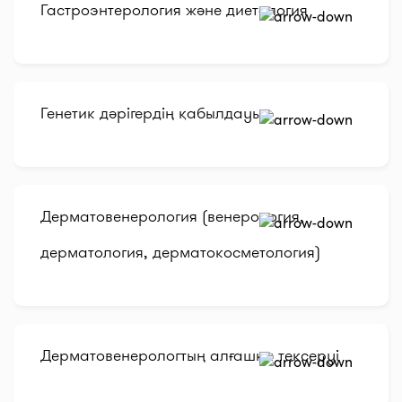
Гастроэнтерология және диетология
Генетик дәрігердің қабылдауы
Дерматовенерология (венерология,
дерматология, дерматокосметология)
Дерматовенерологтың алғашқы тексеруі