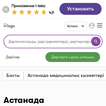
account_circle
Астана
search
Дәрілер
Дәрігерге сұрақ қойыңыз
Басты
Астанада медициналық қызметтері
Астанада