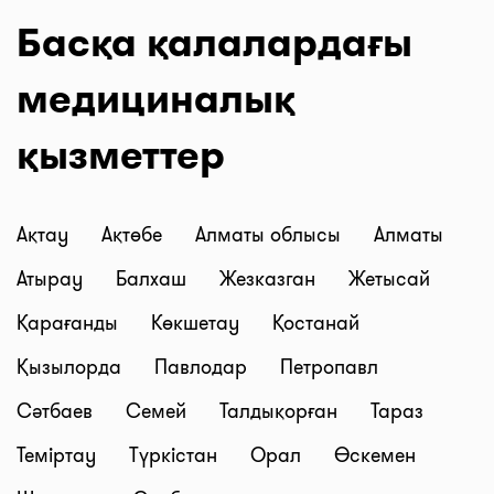
Басқа қалалардағы
медициналық
қызметтер
Ақтау
Ақтөбе
Алматы облысы
Алматы
Атырау
Балхаш
Жезказган
Жетысай
Қарағанды
Көкшетау
Қостанай
Қызылорда
Павлодар
Петропавл
Сәтбаев
Семей
Талдықорған
Тараз
Теміртау
Түркістан
Орал
Өскемен