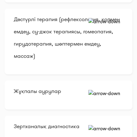
Дәстүрлі терапия (рефлексология, қолмен
емдеу, су-джок терапиясы, гомеопатия,
гирудотерапия, шөптермен емдеу,
массаж)
Жұқпалы аурулар
Зертханалық диагностика