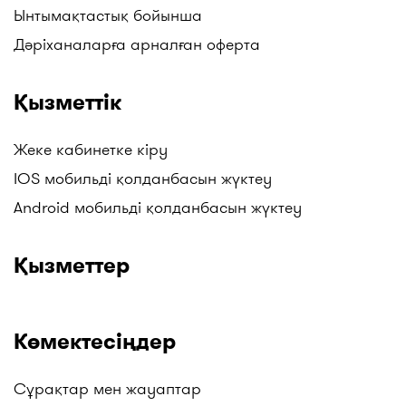
мин. бұрын, 5 мин. бұрын, және т.б.
Ынтымақтастық бойынша
Керек дәріні таппадыңыз ба? Күн сайын біз сайтқа
Дәріханаларға арналған оферта
жаңа дәріханалар мен дәріхана жүйелерінің
нүктелерін қосамыз. Мысалы, бізден таба
Қызметтік
аласыздар: Gold medicine дәріханалары, Mega
Pharm әлеуметтік дәріханалары, "Алмасат"
дәріханалары, "Salamat" дәріханалары, ТБД
Жеке кабинетке кіру
(Төмен Баға Дәріханалары), Гиппократ және
IOS мобильді қолданбасын жүктеу
басқалар. Жаңартуларды бақылаңыздар!
Android мобильді қолданбасын жүктеу
Қызметтер
Көмектесіңдер
Сұрақтар мен жауаптар