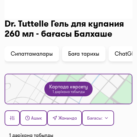
Dr. Tuttelle Гель для купания
260 мл - бағасы Балхаше
Сипаттамалары
Баға тарихы
ChatGPT 
Картада көрсету
1 дәріхана табылды
Ашық
Жанында
Бағасы:
1 дәріхана табылды