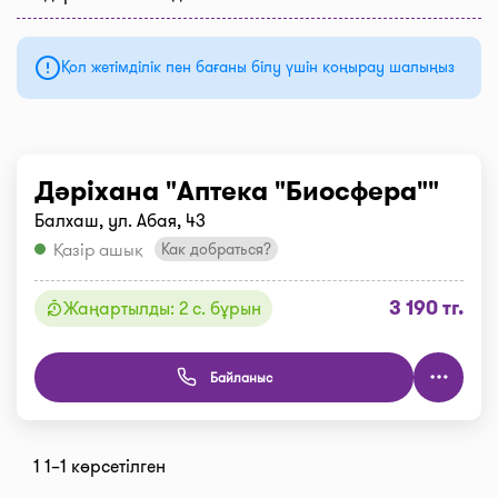
Қол жетімділік пен бағаны білу үшін қоңырау шалыңыз
Дәріхана "Аптека "Биосфера""
Балхаш, ул. Абая, 43
Қазір ашық
Как добраться?
3 190 тг.
Жаңартылды: 2 с. бұрын
Байланыс
1 1–1 көрсетілген