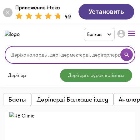
account_circle
Балхаш
search
Дәрілер
Дәрігерге сұрақ қойыңыз
Басты
Дәрілерді Балхаше іздеу
Аналар