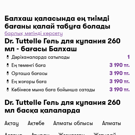
Балхаш қаласында ең тиімді
бағаны қалай табуға болады
барлық мәтінді көрсету
Дәріханаларды баға бойынша іріктеу үшін “Сүзгі”
Dr. Tuttelle Гель для купания 260
түймесін, одан әрі “Бағасы бойынша, 1… бастап
мл - бағасы Балхаш
…” және “Таңдау” деген түймені басыңыз.
1
💊 Дәріханаларда сатылады
Дәріханадағы ең төмен баға сіздің алдыңызда. I-
3 190 тг.
💊 Ең төменгі баға
teka сервисінің көмегімен үнемдеңіз!
3 190 тг.
💊 Орташа бағасы
Жеткізу
3 190 тг.
💊 Ең жоғары баға
Балхаш қаласында дәрі-дәрмекті тез жеткізу
3 190 тг.
💊 Көбінесе мына баға бойынша сатады
керек пе? Қажетті дәрілерді “Сатып алу” түймесі
бойынша кәрзеңкеге салып, “Дәріхананы таңдау”
Dr. Tuttelle Гель для купания 260
түймесін басып тапсырыс ресімдеңіз, содан соң
мл басқа қалаларда
біздің курьерлеріміз дәрі-дәрмектерді үйге немесе
жұмысқа тиімді бағалармен жеткізеді. Дәрілерді
Ақтау
Ақтөбе
Алматы облысы
Алматы
жеткізудің орташа бағасы қазіргі сәтте 1500 тг.