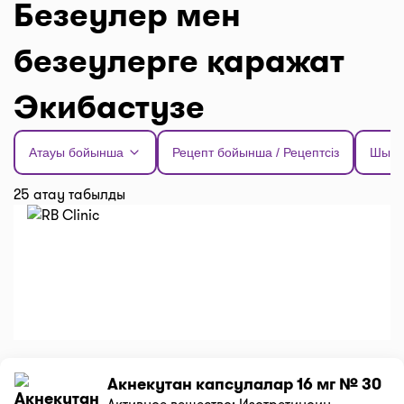
Безеулер мен
безеулерге қаражат
Экибастузе
Атауы бойынша
Рецепт бойынша / Рецептсіз
Шыға
25 атау табылды
Акнекутан капсулалар 16 мг № 30