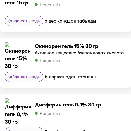
Рецептсіз
Қайда сатылады
6 дәріханадан табылды
Скинорен гель 15% 30 гр
Активное вещество: Азелаиновая кислота
Рецептсіз
Қайда сатылады
5 дәріханадан табылды
Дифферин гель 0,1% 30 гр
Рецептсіз