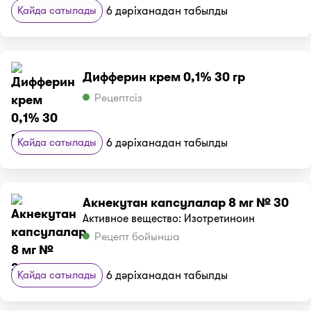
Қайда сатылады
6 дәріханадан табылды
Дифферин крем 0,1% 30 гр
Рецептсіз
Қайда сатылады
6 дәріханадан табылды
Акнекутан капсулалар 8 мг № 30
Активное вещество: Изотретиноин
Рецепт бойынша
Қайда сатылады
6 дәріханадан табылды