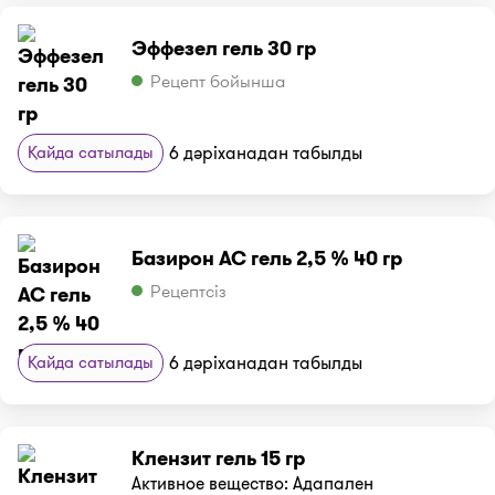
Эффезел гель 30 гр
Рецепт бойынша
Қайда сатылады
6 дәріханадан табылды
Базирон АС гель 2,5 % 40 гр
Рецептсіз
Қайда сатылады
6 дәріханадан табылды
Клензит гель 15 гр
Активное вещество: Адапален