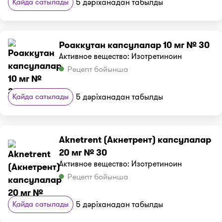
Қайда сатылады
5 дәріханадан табылды
Роаккутан капсулалар 10 мг № 30
Активное вещество: Изотретиноин
Рецепт бойынша
Қайда сатылады
5 дәріханадан табылды
Aknetrent (Акнетрент) капсулалар
20 мг № 30
Активное вещество: Изотретиноин
Рецепт бойынша
Қайда сатылады
5 дәріханадан табылды