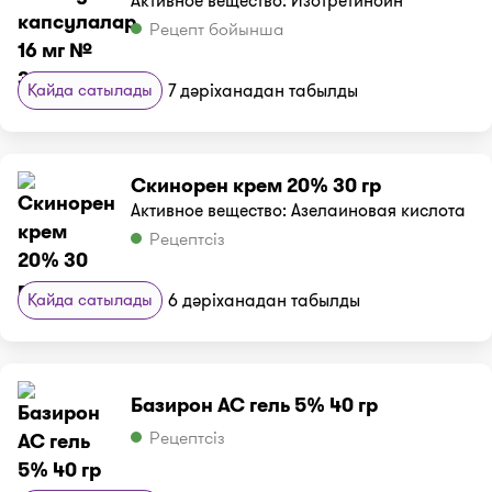
Активное вещество: Изотретиноин
Рецепт бойынша
Қайда сатылады
7 дәріханадан табылды
Скинорен крем 20% 30 гр
Активное вещество: Азелаиновая кислота
Рецептсіз
Қайда сатылады
6 дәріханадан табылды
Базирон АС гель 5% 40 гр
Рецептсіз