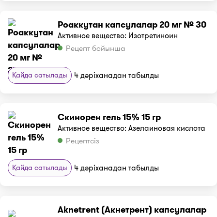
Роаккутан капсулалар 20 мг № 30
Активное вещество: Изотретиноин
Рецепт бойынша
Қайда сатылады
4 дәріханадан табылды
Скинорен гель 15% 15 гр
Активное вещество: Азелаиновая кислота
Рецептсіз
Қайда сатылады
4 дәріханадан табылды
Aknetrent (Акнетрент) капсулалар