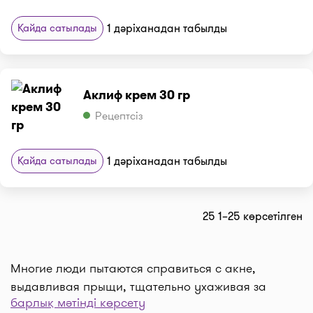
Қайда сатылады
1 дәріханадан табылды
Аклиф крем 30 гр
Рецептсіз
Қайда сатылады
1 дәріханадан табылды
25 1–25 көрсетілген
Многие люди пытаются справиться с акне,
выдавливая прыщи, тщательно ухаживая за
барлық мәтінді көрсету
кожей или нанося тональный крем. Другие